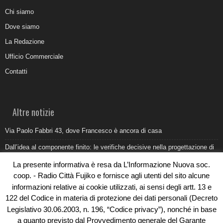
Chi siamo
Dove siamo
La Redazione
Ufficio Commerciale
Contatti
Altre notizie
Via Paolo Fabbri 43, dove Francesco è ancora di casa
Dall’idea al componente finito: le verifiche decisive nella progettazione di
uno stampo industriale
La presente informativa è resa da L’Informazione Nuova soc.
Belvedere Marittimo e il report ARPACAL 2026 sulla qualità del mare
coop. - Radio Città Fujiko e fornisce agli utenti del sito alcune
informazioni relative ai cookie utilizzati, ai sensi degli artt. 13 e
Come organizzare e allestire una camera ardente per l’ultimo saluto
122 del Codice in materia di protezione dei dati personali (Decreto
Umidità di risalita in casa, come riconoscere i segnali veri
Legislativo 30.06.2003, n. 196, “Codice privacy”), nonché in base
a quanto previsto dal Provvedimento generale del Garante