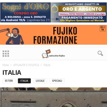
Home
ATTUALITA' E POLITICA
ITALIA
ITALIA
ESTERI
ITALIA
LOCALE
SPECIALI