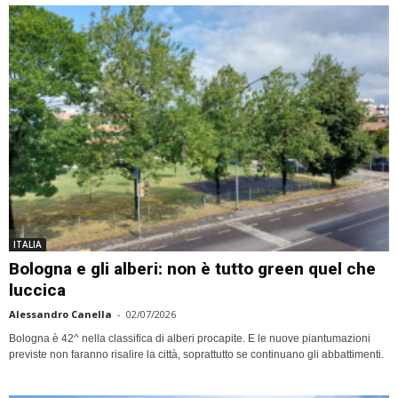
ITALIA
Bologna e gli alberi: non è tutto green quel che
luccica
Alessandro Canella
-
02/07/2026
Bologna è 42^ nella classifica di alberi procapite. E le nuove piantumazioni
previste non faranno risalire la città, soprattutto se continuano gli abbattimenti.