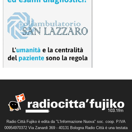
Radio Città Fujiko è edita da "L'Informazione Nuova" soc. coop. P.IVA
00954970372 Via Zanardi 369 - 40131 Bologna Radio Città è una testata