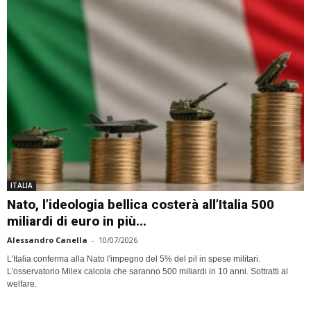
ITALIA
Nato, l’ideologia bellica costerà all’Italia 500
miliardi di euro in più...
Alessandro Canella
-
10/07/2026
L'Italia conferma alla Nato l'impegno del 5% del pil in spese militari.
L'osservatorio Milex calcola che saranno 500 miliardi in 10 anni. Sottratti al
welfare.