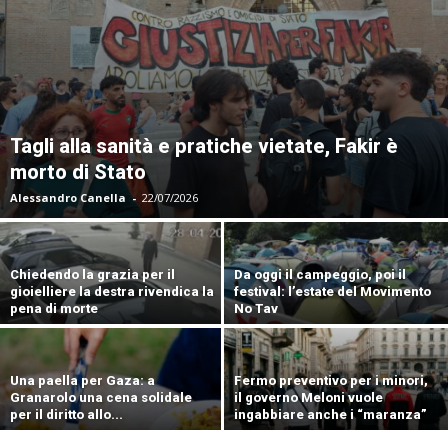
Tagli alla sanità e pratiche vietate, Fakir è
morto di Stato
Alessandro Canella
-
22/07/2026
Chiedendo la grazia per il
Da oggi il campeggio, poi il
gioielliere la destra rivendica la
festival: l’estate del Movimento
pena di morte
No Tav
Una paella per Gaza: a
Fermo preventivo per i minori,
Granarolo una cena solidale
il governo Meloni vuole
per il diritto allo...
ingabbiare anche i “maranza”