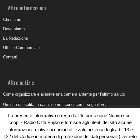
Altre informazioni
Chi siamo
Dove siamo
La Redazione
Ufficio Commerciale
Contatti
Altre notizie
Come organizzare e allestire una camera ardente per l’ultimo saluto
Umidità di risalita in casa, come riconoscere i segnali veri
Torna il Sun Donato Festival 2026
La presente informativa è resa da L’Informazione Nuova soc.
coop. - Radio Città Fujiko e fornisce agli utenti del sito alcune
Come il busking moderno ridisegna il paesaggio sonoro urbano
informazioni relative ai cookie utilizzati, ai sensi degli artt. 13 e
Saldi estivi Michele Lopriore: l’eleganza Made in Italy incontra gli sconti
122 del Codice in materia di protezione dei dati personali (Decreto