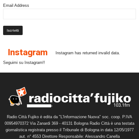
Email Address
Instagram
Instagram has returned invalid data.
Seguimi su Instagram!!
Radio Città Fujiko è edita da "L'Informazione Nuova" soc. coop. P.IVA
00954970372 Via Zanardi 369 - 40131 Bologna Radio Città è una testata
giornalistica registrata presso il Tribunale di Bologna in data 12/05/1977
aut. n° 4553 Direttore Responsabile: Alessandro Canella