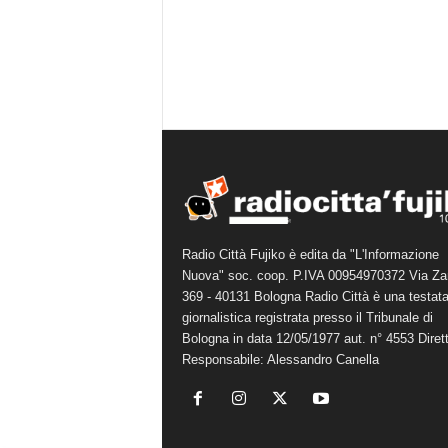
Radio Città Fujiko è edita da "L'Informazione
Nuova" soc. coop. P.IVA 00954970372 Via Za
369 - 40131 Bologna Radio Città è una testat
giornalistica registrata presso il Tribunale di
Bologna in data 12/05/1977 aut. n° 4553 Diret
Responsabile: Alessandro Canella