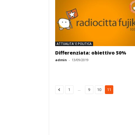
ATTUALITA' E POLITICA
Differenziata: obiettivo 50%
admin
-
13/09/2019
...
1
9
10
11