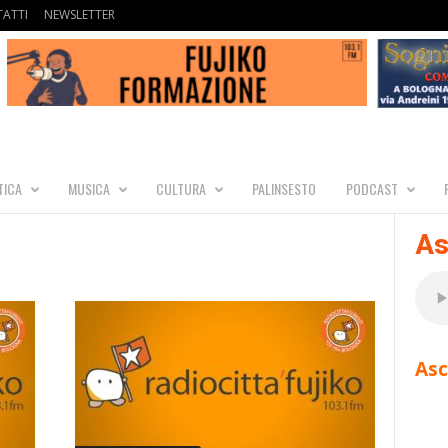
ATTI
NEWSLETTER
TICA
MUSICA
CULTURA
PALINSESTO
PODCAST
As
Asc