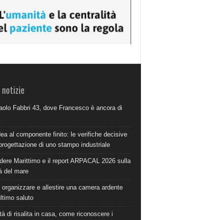
 notizie
aolo Fabbri 43, dove Francesco è ancora di
dea al componente finito: le verifiche decisive
progettazione di uno stampo industriale
dere Marittimo e il report ARPACAL 2026 sulla
à del mare
organizzare e allestire una camera ardente
ultimo saluto
à di risalita in casa, come riconoscere i