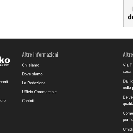
Altre informazioni
Altre
Chi siamo
Via P
casa
Dove siamo
Dall’i
nardi
La Redazione
nella 
a
Ufficio Commerciale
Belve
tore
Contatti
qualit
Come 
per l’
Umidit