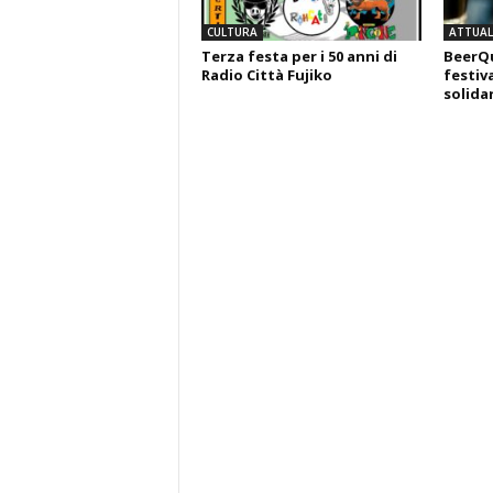
CULTURA
ATTUALI
Terza festa per i 50 anni di
BeerQu
Radio Città Fujiko
festiva
solida