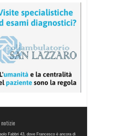
 notizie
aolo Fabbri 43, dove Francesco è ancora di