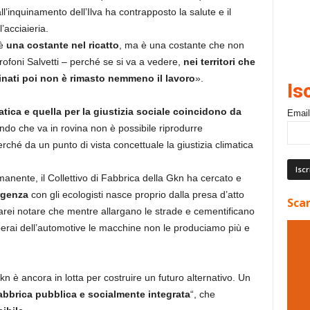
ll’inquinamento dell’Ilva ha contrapposto la salute e il
l’acciaieria.
 è
una costante nel ricatto
, ma è una costante che non
crofoni Salvetti – perché se si va a vedere,
nei territori che
quinati poi non è rimasto nemmeno il lavoro
».
Is
matica e quella per la giustizia sociale coincidono da
Email
do che va in rovina non è possibile riprodurre
ché da un punto di vista concettuale la giustizia climatica
anente, il Collettivo di Fabbrica della Gkn ha cercato e
genza
con gli ecologisti nasce proprio dalla presa d’atto
Scar
«Farei notare che mentre allargano le strade e cementificano
operai dell’automotive le macchine non le produciamo più e
n è ancora in lotta per costruire un futuro alternativo. Un
abbrica pubblica e socialmente integrata
“, che