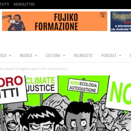
TATTI
NEWSLETTER
TICA
MUSICA
CULTURA
PALINSESTO
PODCAST
e o lavoro? Ecologisti e operai Gkn ne discutono a...