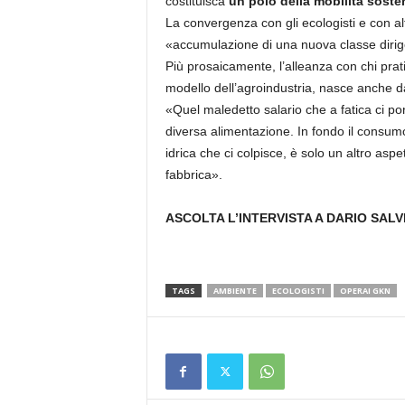
costituisca
un polo della mobilità sosten
La convergenza con gli ecologisti e con alt
«accumulazione di una nuova classe dirig
Più prosaicamente, l’alleanza con chi prati
modello dell’agroindustria, nasce anche da 
«Quel maledetto salario che a fatica ci 
diversa alimentazione. In fondo il consumo 
idrica che ci colpisce, è solo un altro aspe
fabbrica».
ASCOLTA L’INTERVISTA A DARIO SALV
TAGS
AMBIENTE
ECOLOGISTI
OPERAI GKN