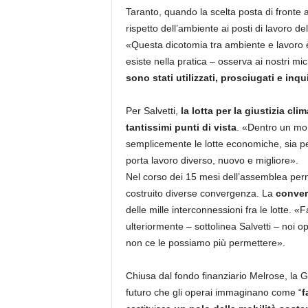
Taranto, quando la scelta posta di fronte a
rispetto dell’ambiente ai posti di lavoro del
«Questa dicotomia tra ambiente e lavoro
esiste nella pratica – osserva ai nostri mi
sono stati utilizzati, prosciugati e in
Per Salvetti,
la lotta per la giustizia cli
tantissimi punti di vista
. «Dentro un mon
semplicemente le lotte economiche, sia per
porta lavoro diverso, nuovo e migliore».
Nel corso dei 15 mesi dell’assemblea perm
costruito diverse convergenza. La
conver
delle mille interconnessioni fra le lotte. 
ulteriormente – sottolinea Salvetti – noi 
non ce le possiamo più permettere».
Chiusa dal fondo finanziario Melrose, la Gk
futuro che gli operai immaginano come “
f