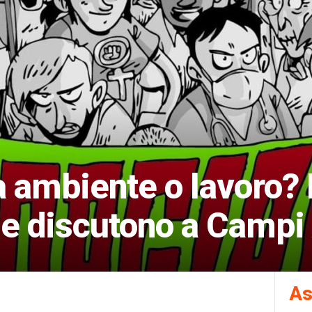
a ambiente o lavoro? 
ne discutono a Campi
As