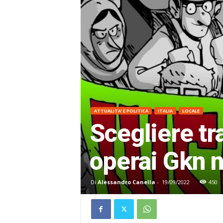
ATTUALITA' E POLITICA
ITALIA
LOCALE
Scegliere tr
operai Gkn 
Di
Alessandro Canella
-
19/09/2022
450