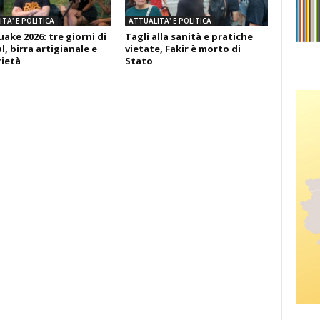
TA' E POLITICA
ATTUALITA' E POLITICA
ake 2026: tre giorni di
Tagli alla sanità e pratiche
l, birra artigianale e
vietate, Fakir è morto di
rietà
Stato