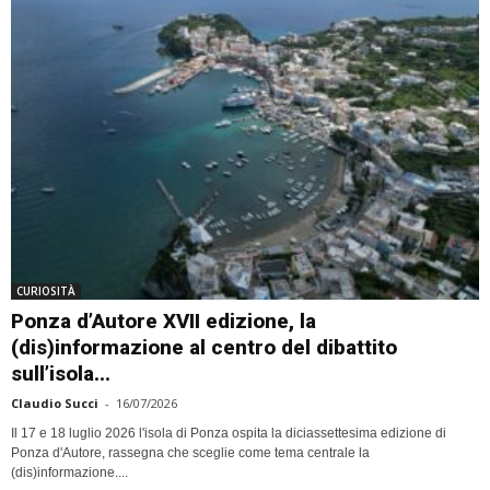
CURIOSITÀ
Ponza d’Autore XVII edizione, la
(dis)informazione al centro del dibattito
sull’isola...
Claudio Succi
-
16/07/2026
Il 17 e 18 luglio 2026 l'isola di Ponza ospita la diciassettesima edizione di
Ponza d'Autore, rassegna che sceglie come tema centrale la
(dis)informazione....