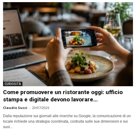
CURIOSITÀ
Come promuovere un ristorante oggi: ufficio
stampa e digitale devono lavorare...
Claudio Succi
-
20/07/2026
Dalla reputazione sui giornali alle ricerche su Google, la comunicazione di un
locale richiede una strategia coordinata, costruita sulle sue dimensioni e sui
suoi...