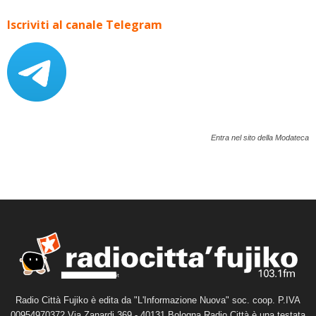
Iscriviti al canale Telegram
Entra nel sito della Modateca
Radio Città Fujiko è edita da "L'Informazione Nuova" soc. coop. P.IVA
00954970372 Via Zanardi 369 - 40131 Bologna Radio Città è una testata