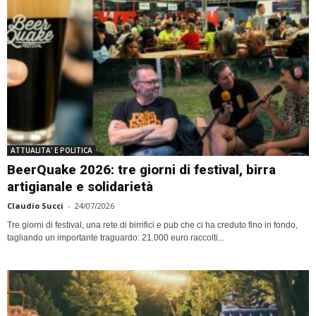
ATTUALITA' E POLITICA
BeerQuake 2026: tre giorni di festival, birra
artigianale e solidarietà
Claudio Succi
-
24/07/2026
Tre giorni di festival, una rete di birrifici e pub che ci ha creduto fino in fondo,
tagliando un importante traguardo: 21.000 euro raccolti...