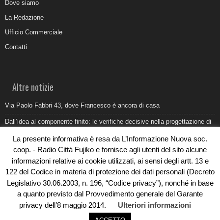
Dove siamo
La Redazione
Ufficio Commerciale
Contatti
Altre notizie
Via Paolo Fabbri 43, dove Francesco è ancora di casa
Dall’idea al componente finito: le verifiche decisive nella progettazione di
uno stampo industriale
La presente informativa è resa da L’Informazione Nuova soc.
Belvedere Marittimo e il report ARPACAL 2026 sulla qualità del mare
coop. - Radio Città Fujiko e fornisce agli utenti del sito alcune
informazioni relative ai cookie utilizzati, ai sensi degli artt. 13 e
Come organizzare e allestire una camera ardente per l’ultimo saluto
122 del Codice in materia di protezione dei dati personali (Decreto
Umidità di risalita in casa, come riconoscere i segnali veri
Legislativo 30.06.2003, n. 196, “Codice privacy”), nonché in base
a quanto previsto dal Provvedimento generale del Garante
privacy dell’8 maggio 2014.
Ulteriori informazioni