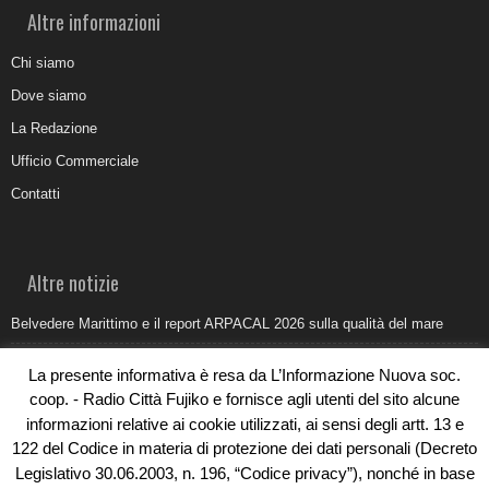
Altre informazioni
Chi siamo
Dove siamo
La Redazione
Ufficio Commerciale
Contatti
Altre notizie
Belvedere Marittimo e il report ARPACAL 2026 sulla qualità del mare
Come organizzare e allestire una camera ardente per l’ultimo saluto
La presente informativa è resa da L’Informazione Nuova soc.
Umidità di risalita in casa, come riconoscere i segnali veri
coop. - Radio Città Fujiko e fornisce agli utenti del sito alcune
informazioni relative ai cookie utilizzati, ai sensi degli artt. 13 e
Torna il Sun Donato Festival 2026
122 del Codice in materia di protezione dei dati personali (Decreto
Come il busking moderno ridisegna il paesaggio sonoro urbano
Legislativo 30.06.2003, n. 196, “Codice privacy”), nonché in base