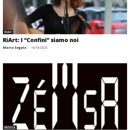
RiArt
RiArt: I “Confini” siamo noi
Marco Segato
-
16/10/2025
MUSICA