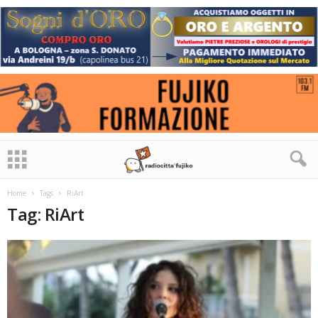
Home
Tags
RiArt
Tag: RiArt