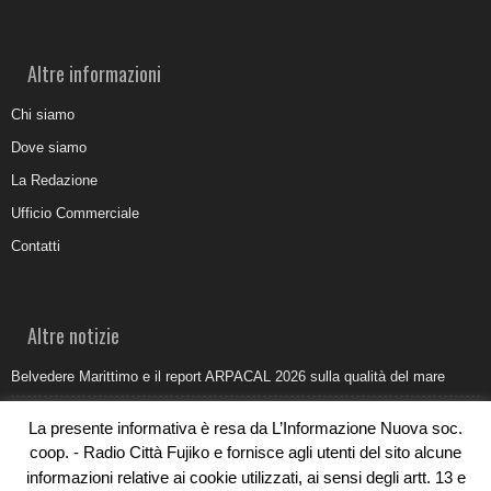
Altre informazioni
Chi siamo
Dove siamo
La Redazione
Ufficio Commerciale
Contatti
Altre notizie
Belvedere Marittimo e il report ARPACAL 2026 sulla qualità del mare
Come organizzare e allestire una camera ardente per l’ultimo saluto
La presente informativa è resa da L’Informazione Nuova soc.
Umidità di risalita in casa, come riconoscere i segnali veri
coop. - Radio Città Fujiko e fornisce agli utenti del sito alcune
informazioni relative ai cookie utilizzati, ai sensi degli artt. 13 e
Torna il Sun Donato Festival 2026