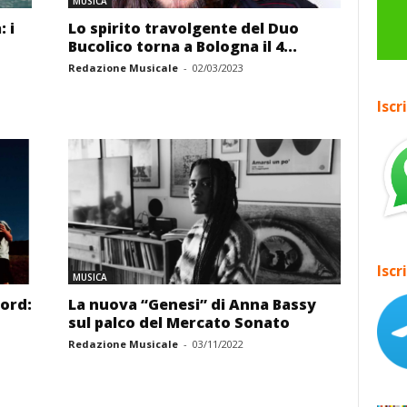
MUSICA
 i
Lo spirito travolgente del Duo
Bucolico torna a Bologna il 4...
Redazione Musicale
-
02/03/2023
Iscr
Iscr
MUSICA
word:
La nuova “Genesi” di Anna Bassy
sul palco del Mercato Sonato
Redazione Musicale
-
03/11/2022