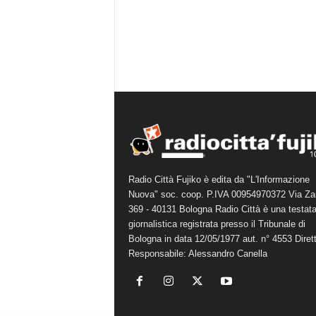
Radio Città Fujiko è edita da "L'Informazione
Nuova" soc. coop. P.IVA 00954970372 Via Za
369 - 40131 Bologna Radio Città è una testat
giornalistica registrata presso il Tribunale di
Bologna in data 12/05/1977 aut. n° 4553 Diret
Responsabile: Alessandro Canella