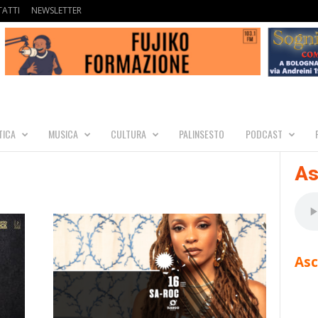
ATTI
NEWSLETTER
TICA
MUSICA
CULTURA
PALINSESTO
PODCAST
As
Asc