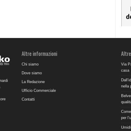
Altre informazioni
Altre
Chi siamo
Via P
casa
Dove siamo
Dall’i
nardi
La Redazione
nella 
a
Ufficio Commerciale
Belve
tore
Contatti
qualit
Come 
per l’
Umidit