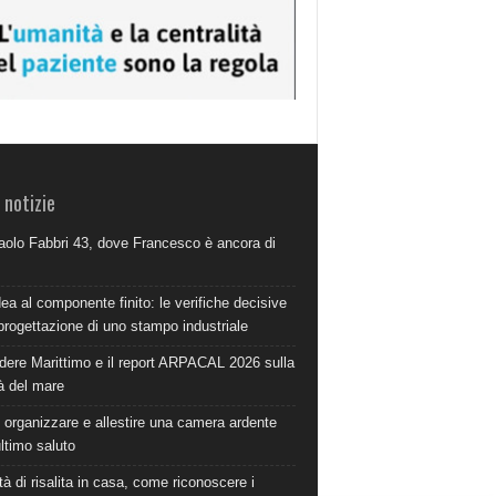
 notizie
aolo Fabbri 43, dove Francesco è ancora di
dea al componente finito: le verifiche decisive
progettazione di uno stampo industriale
dere Marittimo e il report ARPACAL 2026 sulla
à del mare
organizzare e allestire una camera ardente
ultimo saluto
à di risalita in casa, come riconoscere i