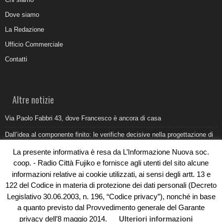
Dove siamo
La Redazione
Ufficio Commerciale
Contatti
Altre notizie
Via Paolo Fabbri 43, dove Francesco è ancora di casa
Dall’idea al componente finito: le verifiche decisive nella progettazione di
uno stampo industriale
La presente informativa è resa da L’Informazione Nuova soc.
Belvedere Marittimo e il report ARPACAL 2026 sulla qualità del mare
coop. - Radio Città Fujiko e fornisce agli utenti del sito alcune
informazioni relative ai cookie utilizzati, ai sensi degli artt. 13 e
Come organizzare e allestire una camera ardente per l’ultimo saluto
122 del Codice in materia di protezione dei dati personali (Decreto
Umidità di risalita in casa, come riconoscere i segnali veri
Legislativo 30.06.2003, n. 196, “Codice privacy”), nonché in base
a quanto previsto dal Provvedimento generale del Garante
privacy dell’8 maggio 2014.
Ulteriori informazioni