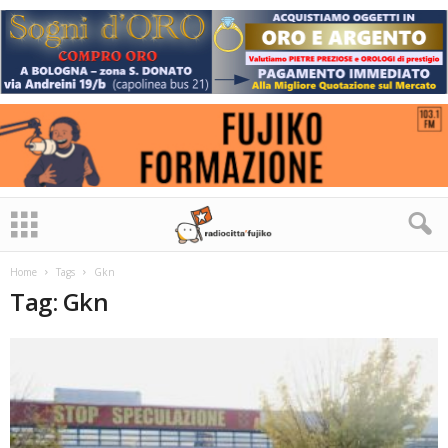
Home
Tags
Gkn
Tag: Gkn