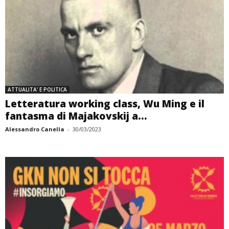
ATTUALITA' E POLITICA
Letteratura working class, Wu Ming e il
fantasma di Majakovskij a...
Alessandro Canella
-
30/03/2023