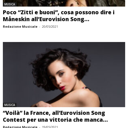
MUSICA
Poco “Zitti e buoni”, cosa possono dire i
Måneskin all’Eurovision Song...
Redazione Musicale
-
20/05/2021
MUSICA
“Voilà” la France, all’Eurovision Song
Contest per una vittoria che manca...
Redazione Musicale
-
19/05/2021