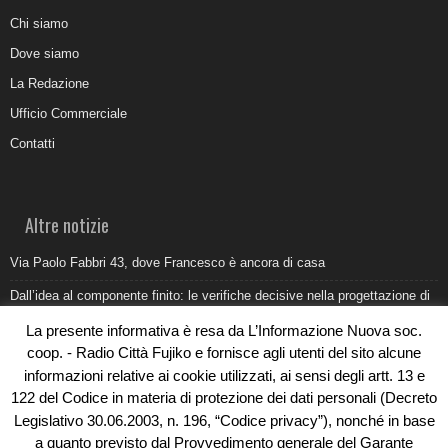
Chi siamo
Dove siamo
La Redazione
Ufficio Commerciale
Contatti
Altre notizie
Via Paolo Fabbri 43, dove Francesco è ancora di casa
Dall’idea al componente finito: le verifiche decisive nella progettazione di
uno stampo industriale
La presente informativa è resa da L’Informazione Nuova soc.
Belvedere Marittimo e il report ARPACAL 2026 sulla qualità del mare
coop. - Radio Città Fujiko e fornisce agli utenti del sito alcune
informazioni relative ai cookie utilizzati, ai sensi degli artt. 13 e
Come organizzare e allestire una camera ardente per l’ultimo saluto
122 del Codice in materia di protezione dei dati personali (Decreto
Umidità di risalita in casa, come riconoscere i segnali veri
Legislativo 30.06.2003, n. 196, “Codice privacy”), nonché in base
a quanto previsto dal Provvedimento generale del Garante