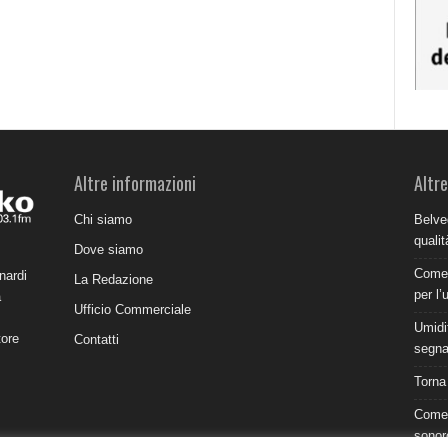
Altre informazioni
Altre
Chi siamo
Belve
qualit
Dove siamo
Come 
nardi
La Redazione
per l’
a
Ufficio Commerciale
Umidit
tore
Contatti
segnal
Torna
Come 
sonor