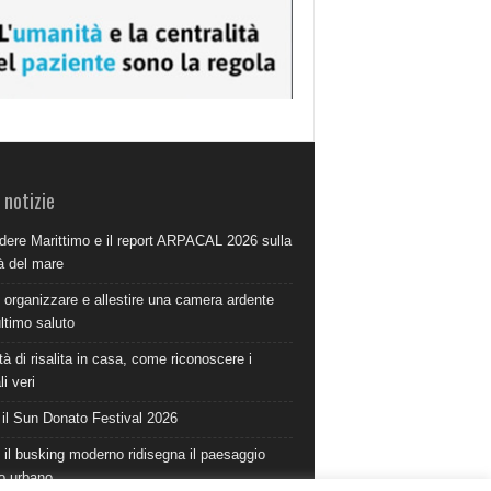
 notizie
dere Marittimo e il report ARPACAL 2026 sulla
à del mare
organizzare e allestire una camera ardente
ultimo saluto
à di risalita in casa, come riconoscere i
i veri
 il Sun Donato Festival 2026
il busking moderno ridisegna il paesaggio
o urbano