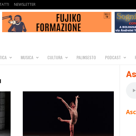
ATTI
NEWSLETTER
TICA
MUSICA
CULTURA
PALINSESTO
PODCAST
As
u
Asc