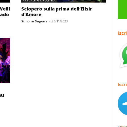
ATTUALITA' E POLITICA
Weill
Sciopero sulla prima dell’Elisir
bado
d’Amore
Simona Sagone
-
26/11/2023
Iscr
Iscr
au