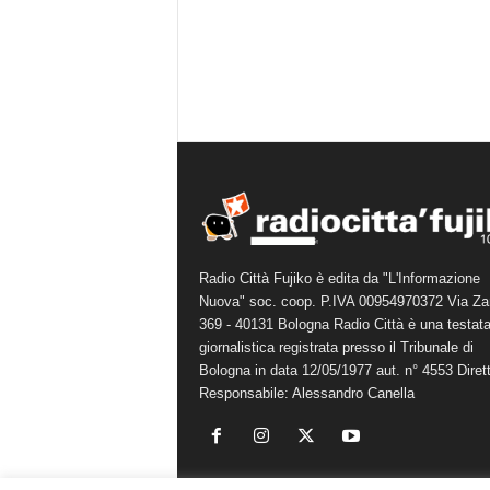
Radio Città Fujiko è edita da "L'Informazione
Nuova" soc. coop. P.IVA 00954970372 Via Za
369 - 40131 Bologna Radio Città è una testat
giornalistica registrata presso il Tribunale di
Bologna in data 12/05/1977 aut. n° 4553 Diret
Responsabile: Alessandro Canella