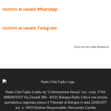
Iscriviti al canale WhatsApp
Iscriviti al canale Telegram
Entra nel sito della Modateca
Radio Città Fujiko è edita da "L'Informazione Nuova" soc. coop. P.IVA
00954970372 Via Zanardi 369 - 40131 Bologna Radio Città è una testata
giornalistica registrata presso il Tribunale di Bologna in data 12/05/1977
aut. n° 4553 Direttore Responsabile: Alessandro Canella