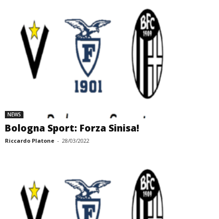
NEWS
Bologna Sport: Forza Sinisa!
Riccardo Platone
-
28/03/2022