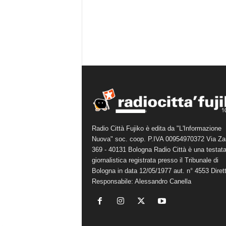
Radio Città Fujiko è edita da "L'Informazione
Nuova" soc. coop. P.IVA 00954970372 Via Za
369 - 40131 Bologna Radio Città è una testat
giornalistica registrata presso il Tribunale di
Bologna in data 12/05/1977 aut. n° 4553 Diret
Responsabile: Alessandro Canella