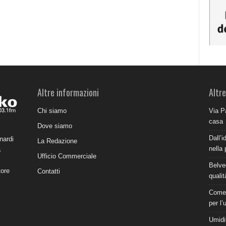
Altre informazioni
Altre
Chi siamo
Via P
casa
Dove siamo
Dall’i
nardi
La Redazione
nella 
a
Ufficio Commerciale
Belve
tore
Contatti
qualit
Come 
per l’
Umidit