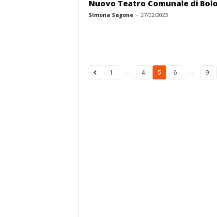
Nuovo Teatro Comunale di Bol
Simona Sagone
-
27/02/2023
...
...
1
4
5
6
9