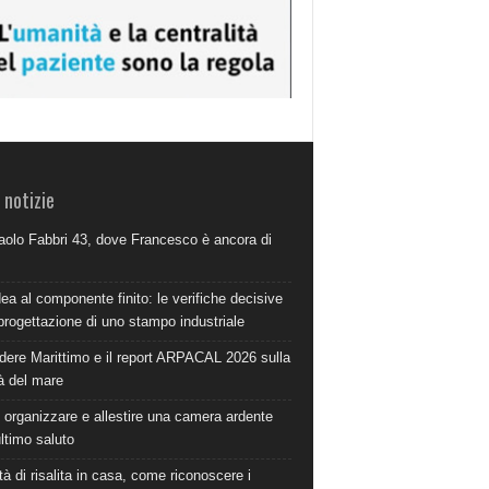
 notizie
aolo Fabbri 43, dove Francesco è ancora di
dea al componente finito: le verifiche decisive
progettazione di uno stampo industriale
dere Marittimo e il report ARPACAL 2026 sulla
à del mare
organizzare e allestire una camera ardente
ultimo saluto
à di risalita in casa, come riconoscere i