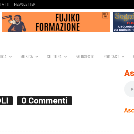
TATTI
NEWSLETTER
TICA
MUSICA
CULTURA
PALINSESTO
PODCAST
As
LI
0 Commenti
Asc