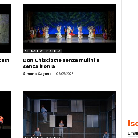
ATTUALITA' E POLITICA
cast
Don Chisciotte senza mulini e
senza ironia
Simona Sagone
-
05/05/2023
Is
Email