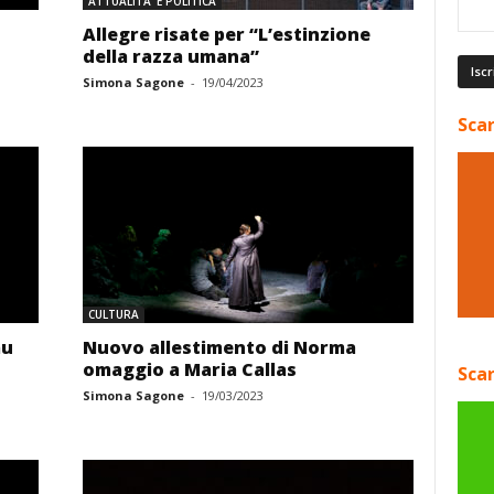
ATTUALITA' E POLITICA
Allegre risate per “L’estinzione
della razza umana”
Simona Sagone
-
19/04/2023
Scar
CULTURA
au
Nuovo allestimento di Norma
omaggio a Maria Callas
Scar
Simona Sagone
-
19/03/2023