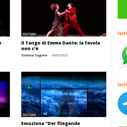
Iscr
CULTURA
e
Il Tango di Emma Dante: la favola
non c’è
Simona Sagone
-
04/03/2023
Iscr
CULTURA
Emoziona “Der fliegende