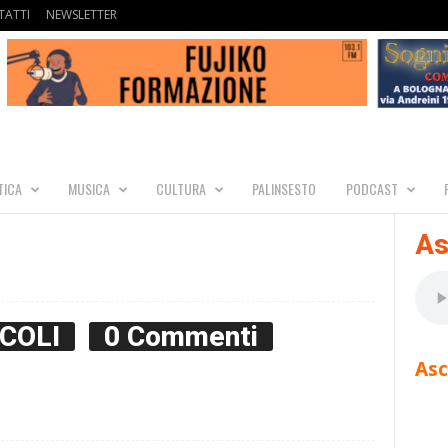
ATTI
NEWSLETTER
TICA
MUSICA
CULTURA
PALINSESTO
PODCAST
As
COLI
0 Commenti
Asc