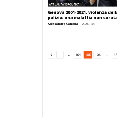
ATTUALITA' E POLITICA
Genova 2001-2021, violenza dell
polizia: una malattia non curat
Alessandro Canella
-
20/07/2021
...
...
1
104
105
106
1