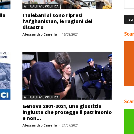
ATTUALITA' E POLITICA
lla
I talebani si sono ripresi
l’Afghanistan, le ragioni del
disastro
Scar
Alessandro Canella
-
16/08/2021
ATTUALITA' E POLITICA
Scar
Genova 2001-2021, una giustizia
ingiusta che protegge il patrimonio
e non...
Alessandro Canella
-
21/07/2021