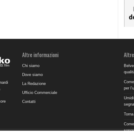
Altre informazioni
Altre
Chi siamo
Belve
qualit
Dove siamo
Come 
nardi
La Redazione
per l’
a
Ufficio Commerciale
Umidit
tore
Contatti
segnal
Torna
Come 
sonor