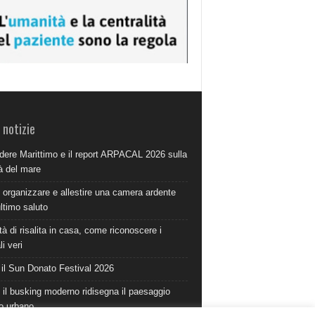
 notizie
dere Marittimo e il report ARPACAL 2026 sulla
à del mare
organizzare e allestire una camera ardente
ultimo saluto
à di risalita in casa, come riconoscere i
i veri
 il Sun Donato Festival 2026
il busking moderno ridisegna il paesaggio
o urbano