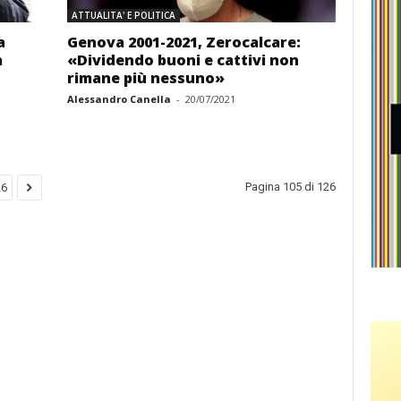
ATTUALITA' E POLITICA
a
Genova 2001-2021, Zerocalcare:
a
«Dividendo buoni e cattivi non
rimane più nessuno»
Alessandro Canella
-
20/07/2021
Pagina 105 di 126
26