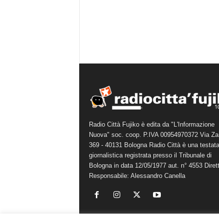
Radio Città Fujiko è edita da "L'Informazione
Nuova" soc. coop. P.IVA 00954970372 Via Za
369 - 40131 Bologna Radio Città è una testat
giornalistica registrata presso il Tribunale di
Bologna in data 12/05/1977 aut. n° 4553 Diret
Responsabile: Alessandro Canella