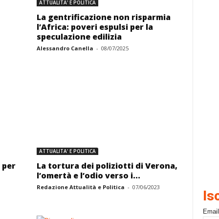
ATTUALITA' E POLITICA
La gentrificazione non risparmia
l’Africa: poveri espulsi per la
speculazione edilizia
Alessandro Canella
-
08/07/2025
ATTUALITA' E POLITICA
 per
La tortura dei poliziotti di Verona,
l’omertà e l’odio verso i...
Redazione Attualità e Politica
-
07/06/2023
Is
Email