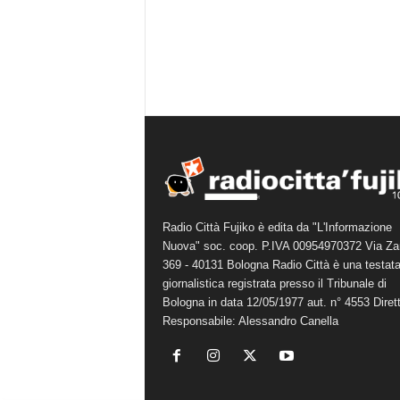
Radio Città Fujiko è edita da "L'Informazione
Nuova" soc. coop. P.IVA 00954970372 Via Za
369 - 40131 Bologna Radio Città è una testat
giornalistica registrata presso il Tribunale di
Bologna in data 12/05/1977 aut. n° 4553 Diret
Responsabile: Alessandro Canella