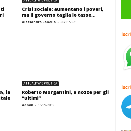
ATTUALITA' E POLITICA
ti
Crisi sociale: aumentano i poveri,
ri
ma il governo taglia le tasse...
Alessandro Canella
-
26/11/2021
Iscr
ATTUALITA' E POLITICA
Iscr
%, la
Roberto Morgantini, a nozze per gli
itale
“ultimi”
admin
-
15/09/2019