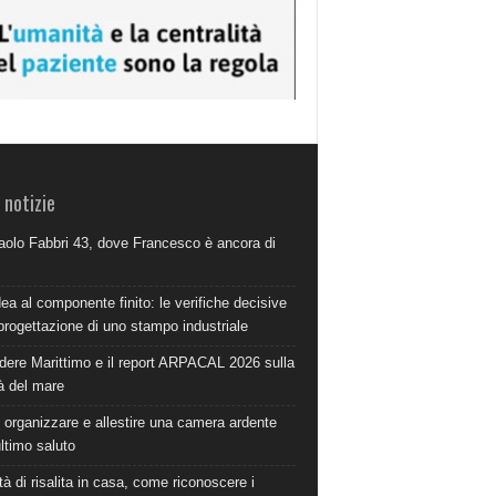
 notizie
aolo Fabbri 43, dove Francesco è ancora di
dea al componente finito: le verifiche decisive
progettazione di uno stampo industriale
dere Marittimo e il report ARPACAL 2026 sulla
à del mare
organizzare e allestire una camera ardente
ultimo saluto
à di risalita in casa, come riconoscere i