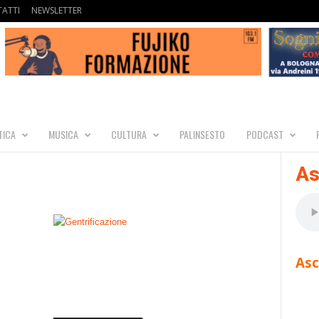
ATTI
NEWSLETTER
TICA
MUSICA
CULTURA
PALINSESTO
PODCAST
As
Asc