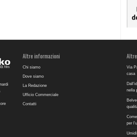
Altre informazioni
Altre
Chi siamo
Via P
casa
Dove siamo
Dall’i
nardi
La Redazione
nella 
a
Ufficio Commerciale
Belve
tore
Contatti
qualit
Come 
per l’
Umidit