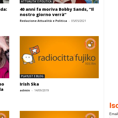
ATTUALITA' E POLITICA
nda:
40 anni fa moriva Bobby Sands, “Il
nostro giorno verrà”
Redazione Attualità e Politica
-
05/05/2021
PLAYLIST E BLOG
no
Irish Ska
da
admin
-
14/09/2019
Is
Email