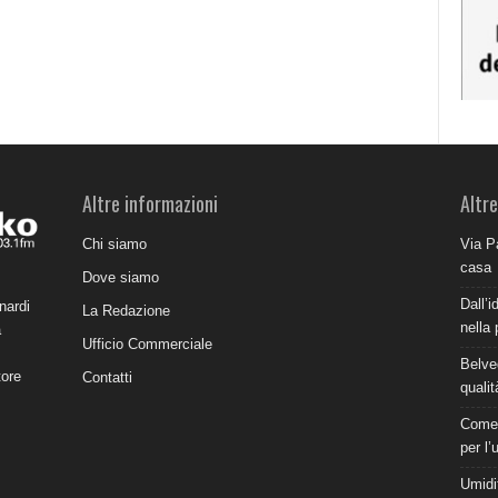
Altre informazioni
Altre
Chi siamo
Via P
casa
Dove siamo
Dall’i
nardi
La Redazione
nella 
a
Ufficio Commerciale
Belve
tore
Contatti
qualit
Come 
per l’
Umidit