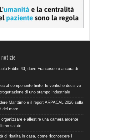
 notizie
aolo Fabbri 43, dove Francesco è ancora di
dea al componente finito: le verifiche decisive
progettazione di uno stampo industriale
dere Marittimo e il report ARPACAL 2026 sulla
à del mare
organizzare e allestire una camera ardente
ultimo saluto
à di risalita in casa, come riconoscere i