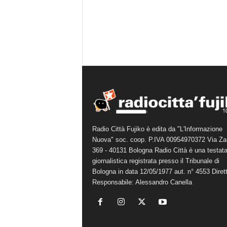
Radio Città Fujiko è edita da "L'Informazione
Nuova" soc. coop. P.IVA 00954970372 Via Za
369 - 40131 Bologna Radio Città è una testat
giornalistica registrata presso il Tribunale di
Bologna in data 12/05/1977 aut. n° 4553 Diret
Responsabile: Alessandro Canella