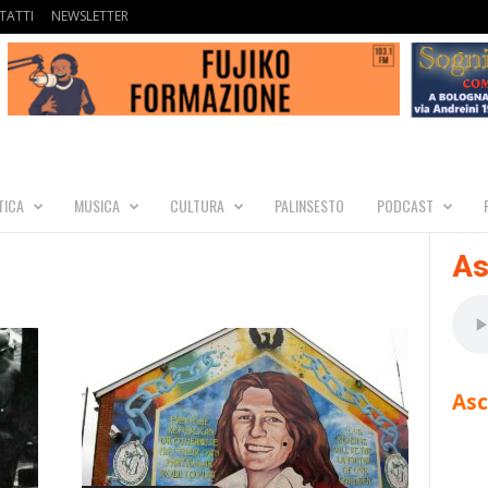
TATTI
NEWSLETTER
TICA
MUSICA
CULTURA
PALINSESTO
PODCAST
As
Asc