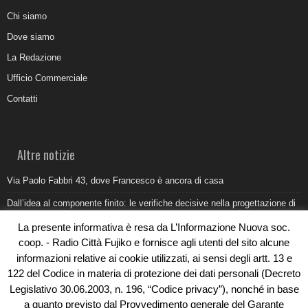
Chi siamo
Dove siamo
La Redazione
Ufficio Commerciale
Contatti
Altre notizie
Via Paolo Fabbri 43, dove Francesco è ancora di casa
Dall’idea al componente finito: le verifiche decisive nella progettazione di
uno stampo industriale
La presente informativa è resa da L’Informazione Nuova soc.
Belvedere Marittimo e il report ARPACAL 2026 sulla qualità del mare
coop. - Radio Città Fujiko e fornisce agli utenti del sito alcune
informazioni relative ai cookie utilizzati, ai sensi degli artt. 13 e
Come organizzare e allestire una camera ardente per l’ultimo saluto
122 del Codice in materia di protezione dei dati personali (Decreto
Umidità di risalita in casa, come riconoscere i segnali veri
Legislativo 30.06.2003, n. 196, “Codice privacy”), nonché in base
a quanto previsto dal Provvedimento generale del Garante