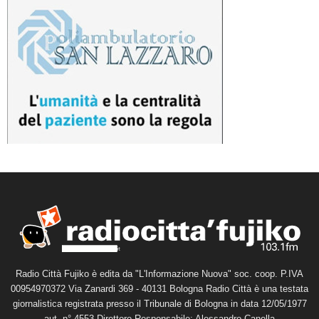
Radio Città Fujiko è edita da "L'Informazione Nuova" soc. coop. P.IVA
00954970372 Via Zanardi 369 - 40131 Bologna Radio Città è una testata
giornalistica registrata presso il Tribunale di Bologna in data 12/05/1977
aut. n° 4553 Direttore Responsabile: Alessandro Canella