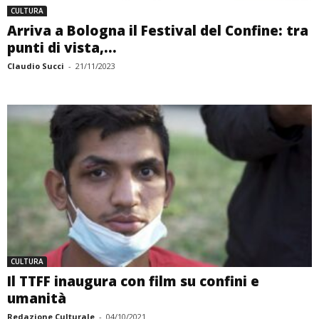
CULTURA
Arriva a Bologna il Festival del Confine: tra
punti di vista,...
Claudio Succi
-
21/11/2023
CULTURA
Il TTFF inaugura con film su confini e
umanità
Redazione Culturale
-
04/10/2021