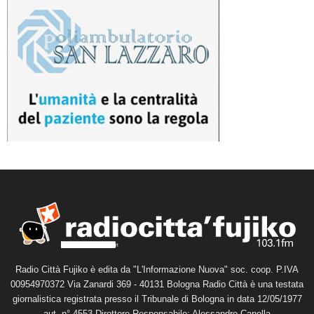
Radio Città Fujiko è edita da "L'Informazione Nuova" soc. coop. P.IVA
00954970372 Via Zanardi 369 - 40131 Bologna Radio Città è una testata
giornalistica registrata presso il Tribunale di Bologna in data 12/05/1977
aut. n° 4553 Direttore Responsabile: Alessandro Canella