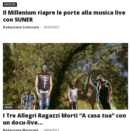
MUSICA
Il Millenium riapre le porte alla musica live
con SUNER
Redazione Culturale
-
30/09/2021
NEWS
I Tre Allegri Ragazzi Morti “A casa tua” con
un docu-live...
Redazione Musicale
-
14/04/2021