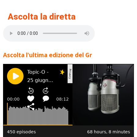
Ascolta la diretta
Ascolta l'ultima edizione del Gr