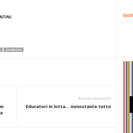
Iscr
TINI:
A
SICUREZZA
Articolo successivo
un
Educatori in lotta… nonostante tutto
za