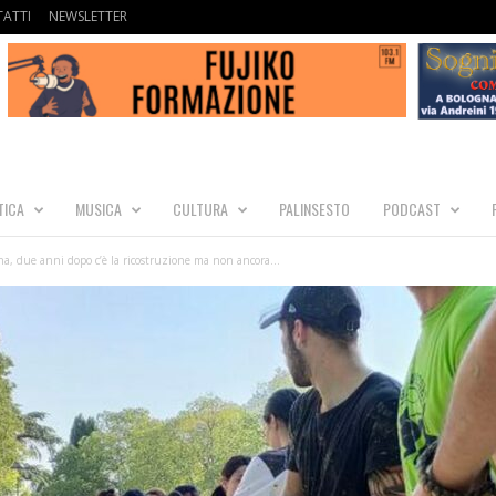
ATTI
NEWSLETTER
TICA
MUSICA
CULTURA
PALINSESTO
PODCAST
a, due anni dopo c’è la ricostruzione ma non ancora...