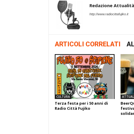
Redazione Attualità 
http://www.radiocittafujiko.it
ARTICOLI CORRELATI
AL
CULTURA
ATTUALI
Terza festa per i 50 anni di
BeerQu
Radio Città Fujiko
festiva
solida