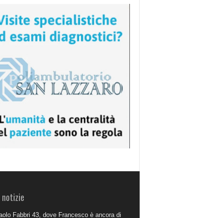
 notizie
aolo Fabbri 43, dove Francesco è ancora di