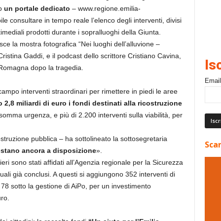
to
un portale dedicato
– www.regione.emilia-
le consultare in tempo reale l’elenco degli interventi, divisi
mediali prodotti durante i sopralluoghi della Giunta.
asce la mostra fotografica “Nei luoghi dell’alluvione –
 Cristina Gaddi, e il podcast dello scrittore Cristiano Cavina,
Is
a Romagna dopo la tragedia.
Email
mpo interventi straordinari per rimettere in piedi le aree
 2,8 miliardi di euro i fondi destinati alla ricostruzione
 somma urgenza, e più di 2.200 interventi sulla viabilità, per
costruzione pubblica – ha sottolineato la sottosegretaria
Scar
estano ancora a disposizione
».
ntieri sono stati affidati all’Agenzia regionale per la Sicurezza
 quali già conclusi. A questi si aggiungono 352 interventi di
e 78 sotto la gestione di AiPo, per un investimento
ro.