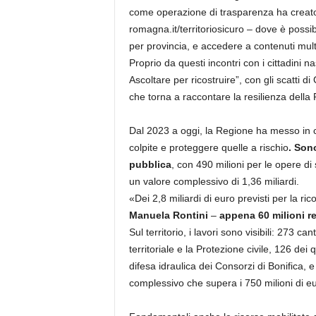
come operazione di trasparenza ha crea
romagna.it/territoriosicuro – dove è possibi
per provincia, e accedere a contenuti multi
Proprio da questi incontri con i cittadini n
Ascoltare per ricostruire”, con gli scatti di
che torna a raccontare la resilienza dell
Dal 2023 a oggi, la Regione ha messo in ca
colpite e proteggere quelle a rischio
. Sono
pubblica
, con 490 milioni per le opere di
un valore complessivo di 1,36 miliardi.
«Dei 2,8 miliardi di euro previsti per la ri
Manuela Rontini
–
appena 60 milioni r
Sul territorio, i lavori sono visibili: 273 ca
territoriale e la Protezione civile, 126 dei
difesa idraulica dei Consorzi di Bonifica, 
complessivo che supera i 750 milioni di eu