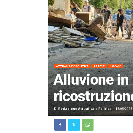
ATTUALITA' E POLITICA
LATEST
LOCALE
Alluvione in
ricostruzion
Di
Redazione Attualità e Politica
-
15/05/2025