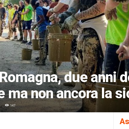
 Romagna, due anni d
e ma non ancora la s
147
As