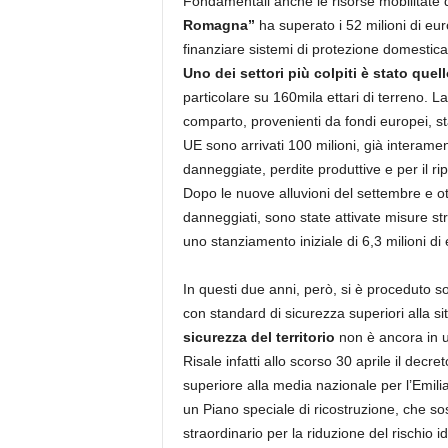
Fondamentali anche le risorse mobilitate dai
Romagna”
ha superato i 52 milioni di euro
finanziare sistemi di protezione domestica
Uno dei settori più colpiti è stato quel
particolare su 160mila ettari di terreno. L
comparto, provenienti da fondi europei, st
UE sono arrivati 100 milioni, già interamente
danneggiate, perdite produttive e per il ri
Dopo le nuove alluvioni del settembre e o
danneggiati, sono state attivate misure st
uno stanziamento iniziale di 6,3 milioni di 
In questi due anni, però, si è proceduto sol
con standard di sicurezza superiori alla 
sicurezza del territorio
non è ancora in u
Risale infatti allo scorso 30 aprile il decre
superiore alla media nazionale per l’Emi
un Piano speciale di ricostruzione, che sos
straordinario per la riduzione del rischio i