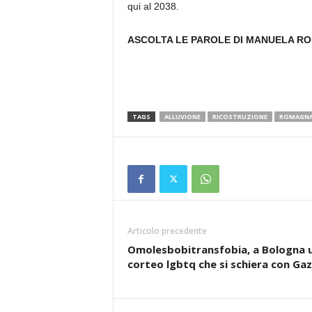
qui al 2038.
ASCOLTA LE PAROLE DI MANUELA RON
TAGS
ALLUVIONE
RICOSTRUZIONE
ROMAGN
Articolo precedente
Omolesbobitransfobia, a Bologna 
corteo lgbtq che si schiera con Ga