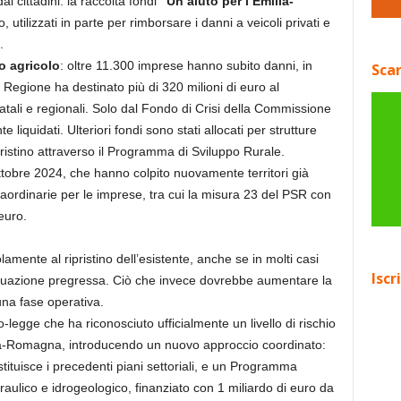
 cittadini: la raccolta fondi
“Un aiuto per l’Emilia-
, utilizzati in parte per rimborsare i danni a veicoli privati e
.
lo agricolo
: oltre 11.300 imprese hanno subito danni, in
Scar
a Regione ha destinato più di 320 milioni di euro al
atali e regionali. Solo dal Fondo di Crisi della Commissione
 liquidati. Ulteriori fondi sono stati allocati per strutture
pristino attraverso il Programma di Sviluppo Rurale.
ttobre 2024, che hanno colpito nuovamente territori già
raordinarie per le imprese, tra cui la misura 23 del PSR con
euro.
amente al ripristino dell’esistente, anche se in molti casi
Iscr
situazione pregressa. Ciò che invece dovrebbe aumentare la
na fase operativa.
to-legge che ha riconosciuto ufficialmente un livello di rischio
lia-Romagna, introducendo un nuovo approccio coordinato:
tituisce i precedenti piani settoriali, e un Programma
draulico e idrogeologico, finanziato con 1 miliardo di euro da