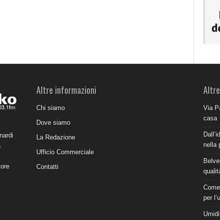
Altre informazioni
Altre
Chi siamo
Via P
casa
Dove siamo
Dall’i
nardi
La Redazione
nella 
a
Ufficio Commerciale
Belve
tore
Contatti
qualit
Come 
per l’
Umidit