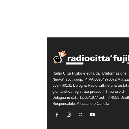
Radio Città Fujiko è edita da "L'Informazione
Nuova" soc. coop. P.IVA 00954970372 Via Za
369 - 40131 Bologna Radio Città è una testat
giornalistica registrata presso il Tribunale di
Bologna in data 12/05/1977 aut. n° 4553 Diret
Responsabile: Alessandro Canella