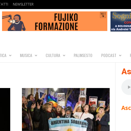
ATTI
NEWSLETTER
TICA
MUSICA
CULTURA
PALINSESTO
PODCAST
As
Asc