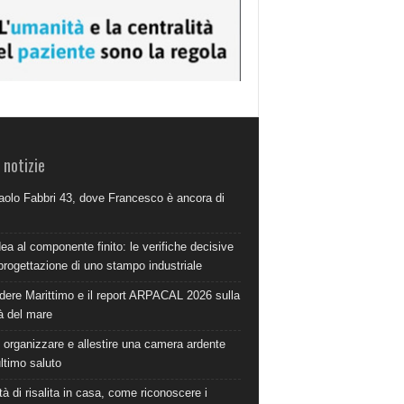
 notizie
aolo Fabbri 43, dove Francesco è ancora di
dea al componente finito: le verifiche decisive
progettazione di uno stampo industriale
dere Marittimo e il report ARPACAL 2026 sulla
à del mare
organizzare e allestire una camera ardente
ultimo saluto
à di risalita in casa, come riconoscere i