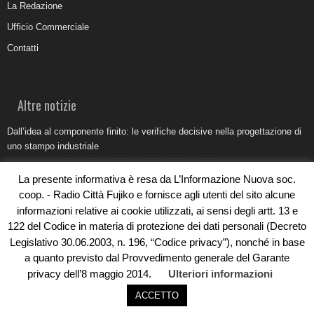
La Redazione
Ufficio Commerciale
Contatti
Altre notizie
Dall’idea al componente finito: le verifiche decisive nella progettazione di
uno stampo industriale
Belvedere Marittimo e il report ARPACAL 2026 sulla qualità del mare
La presente informativa è resa da L’Informazione Nuova soc.
Come organizzare e allestire una camera ardente per l’ultimo saluto
coop. - Radio Città Fujiko e fornisce agli utenti del sito alcune
informazioni relative ai cookie utilizzati, ai sensi degli artt. 13 e
Umidità di risalita in casa, come riconoscere i segnali veri
122 del Codice in materia di protezione dei dati personali (Decreto
Torna il Sun Donato Festival 2026
Legislativo 30.06.2003, n. 196, “Codice privacy”), nonché in base
a quanto previsto dal Provvedimento generale del Garante
privacy dell’8 maggio 2014.
Ulteriori informazioni
ACCETTO
© Copyright 2019 - Rivoluzioni Digitali