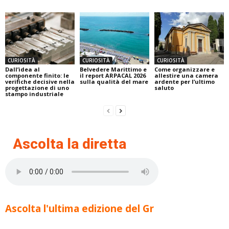
CURIOSITÀ
CURIOSITÀ
CURIOSITÀ
Dall’idea al
Belvedere Marittimo e
Come organizzare e
componente finito: le
il report ARPACAL 2026
allestire una camera
verifiche decisive nella
sulla qualità del mare
ardente per l’ultimo
progettazione di uno
saluto
stampo industriale
Ascolta la diretta
Ascolta l'ultima edizione del Gr