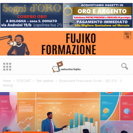
Home
PODCAST
Testi podcast
Educazione Finanziaria On-Air – S02 E10 – Il
leasing