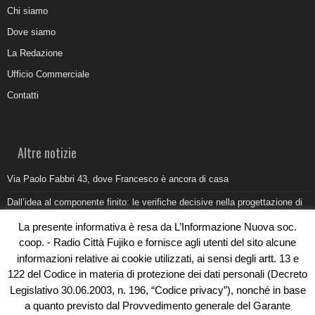
Chi siamo
Dove siamo
La Redazione
Ufficio Commerciale
Contatti
Altre notizie
Via Paolo Fabbri 43, dove Francesco è ancora di casa
Dall’idea al componente finito: le verifiche decisive nella progettazione di
uno stampo industriale
La presente informativa è resa da L’Informazione Nuova soc.
Belvedere Marittimo e il report ARPACAL 2026 sulla qualità del mare
coop. - Radio Città Fujiko e fornisce agli utenti del sito alcune
informazioni relative ai cookie utilizzati, ai sensi degli artt. 13 e
Come organizzare e allestire una camera ardente per l’ultimo saluto
122 del Codice in materia di protezione dei dati personali (Decreto
Umidità di risalita in casa, come riconoscere i segnali veri
Legislativo 30.06.2003, n. 196, “Codice privacy”), nonché in base
a quanto previsto dal Provvedimento generale del Garante