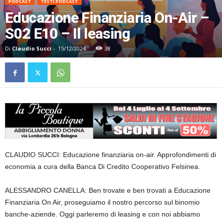
PODCAST
TESTI PODCAST
Educazione Finanziaria On-Air –
S02 E10 – Il leasing
Di
Claudio Succi
-
15/12/2024
38
CLAUDIO SUCCI: Educazione finanziaria on-air. Approfondimenti di
economia a cura della Banca Di Credito Cooperativo Felsinea.
ALESSANDRO CANELLA: Ben trovate e ben trovati a Educazione
Finanziaria On Air, proseguiamo il nostro percorso sul binomio
banche-aziende. Oggi parleremo di leasing e con noi abbiamo