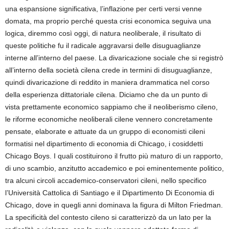
una espansione significativa, l’inflazione per certi versi venne
domata, ma proprio perché questa crisi economica seguiva una
logica, diremmo così oggi, di natura neoliberale, il risultato di
queste politiche fu il radicale aggravarsi delle disuguaglianze
interne all’interno del paese. La divaricazione sociale che si registrò
all’interno della società cilena crede in termini di disuguaglianze,
quindi divaricazione di reddito in maniera drammatica nel corso
della esperienza dittatoriale cilena. Diciamo che da un punto di
vista prettamente economico sappiamo che il neoliberismo cileno,
le riforme economiche neoliberali cilene vennero concretamente
pensate, elaborate e attuate da un gruppo di economisti cileni
formatisi nel dipartimento di economia di Chicago, i cosiddetti
Chicago Boys. I quali costituirono il frutto più maturo di un rapporto,
di uno scambio, anzitutto accademico e poi eminentemente politico,
tra alcuni circoli accademico-conservatori cileni, nello specifico
l’Università Cattolica di Santiago e il Dipartimento Di Economia di
Chicago, dove in quegli anni dominava la figura di Milton Friedman.
La specificità del contesto cileno si caratterizzò da un lato per la