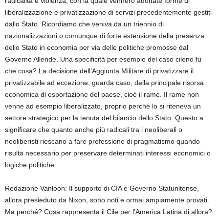
radicalità e violenza, con la quale vennero adottate forme di
liberalizzazione e privatizzazione di servizi precedentemente gestiti
dallo Stato. Ricordiamo che veniva da un triennio di
nazionalizzazioni o comunque di forte estensione della presenza
dello Stato in economia per via delle politiche promosse dal
Governo Allende. Una specificità per esempio del caso cileno fu
che cosa? La decisione dell’Aggiunta Militare di privatizzare il
privatizzabile ad eccezione, guarda caso, della principale risorsa
economica di esportazione del paese, cioè il rame. Il rame non
venne ad esempio liberalizzato, proprio perché lo si riteneva un
settore strategico per la tenuta del bilancio dello Stato. Questo a
significare che quanto anche più radicali tra i neoliberali o
neoliberisti riescano a fare professione di pragmatismo quando
risulta necessario per preservare determinati interessi economici o
logiche politiche.
Redazione Vanloon: Il supporto di CIA e Governo Statunitense,
allora presieduto da Nixon, sono noti e ormai ampiamente provati.
Ma perché? Cosa rappresenta il Cile per l’America Latina di allora?