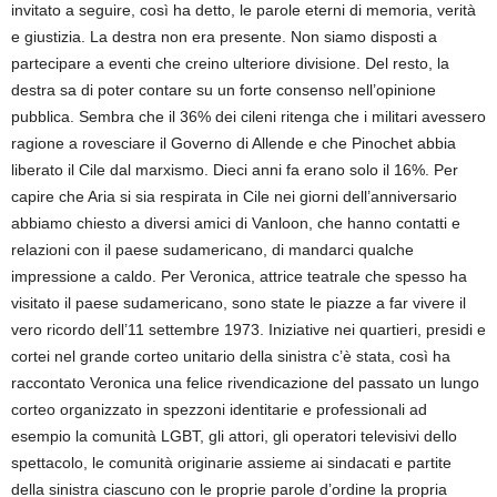
invitato a seguire, così ha detto, le parole eterni di memoria, verità
e giustizia. La destra non era presente. Non siamo disposti a
partecipare a eventi che creino ulteriore divisione. Del resto, la
destra sa di poter contare su un forte consenso nell’opinione
pubblica. Sembra che il 36% dei cileni ritenga che i militari avessero
ragione a rovesciare il Governo di Allende e che Pinochet abbia
liberato il Cile dal marxismo. Dieci anni fa erano solo il 16%. Per
capire che Aria si sia respirata in Cile nei giorni dell’anniversario
abbiamo chiesto a diversi amici di Vanloon, che hanno contatti e
relazioni con il paese sudamericano, di mandarci qualche
impressione a caldo. Per Veronica, attrice teatrale che spesso ha
visitato il paese sudamericano, sono state le piazze a far vivere il
vero ricordo dell’11 settembre 1973. Iniziative nei quartieri, presidi e
cortei nel grande corteo unitario della sinistra c’è stata, così ha
raccontato Veronica una felice rivendicazione del passato un lungo
corteo organizzato in spezzoni identitarie e professionali ad
esempio la comunità LGBT, gli attori, gli operatori televisivi dello
spettacolo, le comunità originarie assieme ai sindacati e partite
della sinistra ciascuno con le proprie parole d’ordine la propria