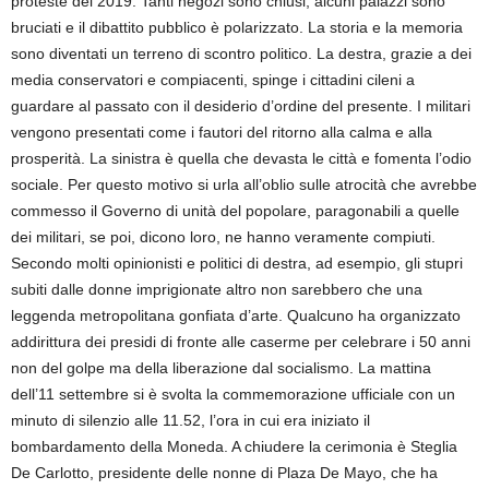
proteste del 2019. Tanti negozi sono chiusi, alcuni palazzi sono
bruciati e il dibattito pubblico è polarizzato. La storia e la memoria
sono diventati un terreno di scontro politico. La destra, grazie a dei
media conservatori e compiacenti, spinge i cittadini cileni a
guardare al passato con il desiderio d’ordine del presente. I militari
vengono presentati come i fautori del ritorno alla calma e alla
prosperità. La sinistra è quella che devasta le città e fomenta l’odio
sociale. Per questo motivo si urla all’oblio sulle atrocità che avrebbe
commesso il Governo di unità del popolare, paragonabili a quelle
dei militari, se poi, dicono loro, ne hanno veramente compiuti.
Secondo molti opinionisti e politici di destra, ad esempio, gli stupri
subiti dalle donne imprigionate altro non sarebbero che una
leggenda metropolitana gonfiata d’arte. Qualcuno ha organizzato
addirittura dei presidi di fronte alle caserme per celebrare i 50 anni
non del golpe ma della liberazione dal socialismo. La mattina
dell’11 settembre si è svolta la commemorazione ufficiale con un
minuto di silenzio alle 11.52, l’ora in cui era iniziato il
bombardamento della Moneda. A chiudere la cerimonia è Steglia
De Carlotto, presidente delle nonne di Plaza De Mayo, che ha