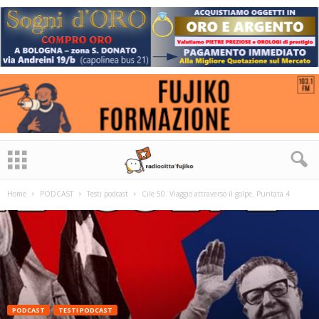
Home
PODCAST
Testi podcast
Cile 50. Viaggio attraverso il golpe. Puntata 4
PODCAST
TESTI PODCAST