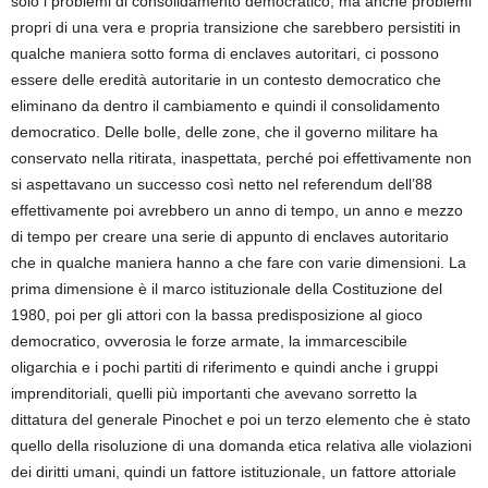
solo i problemi di consolidamento democratico, ma anche problemi
propri di una vera e propria transizione che sarebbero persistiti in
qualche maniera sotto forma di enclaves autoritari, ci possono
essere delle eredità autoritarie in un contesto democratico che
eliminano da dentro il cambiamento e quindi il consolidamento
democratico. Delle bolle, delle zone, che il governo militare ha
conservato nella ritirata, inaspettata, perché poi effettivamente non
si aspettavano un successo così netto nel referendum dell’88
effettivamente poi avrebbero un anno di tempo, un anno e mezzo
di tempo per creare una serie di appunto di enclaves autoritario
che in qualche maniera hanno a che fare con varie dimensioni. La
prima dimensione è il marco istituzionale della Costituzione del
1980, poi per gli attori con la bassa predisposizione al gioco
democratico, ovverosia le forze armate, la immarcescibile
oligarchia e i pochi partiti di riferimento e quindi anche i gruppi
imprenditoriali, quelli più importanti che avevano sorretto la
dittatura del generale Pinochet e poi un terzo elemento che è stato
quello della risoluzione di una domanda etica relativa alle violazioni
dei diritti umani, quindi un fattore istituzionale, un fattore attoriale