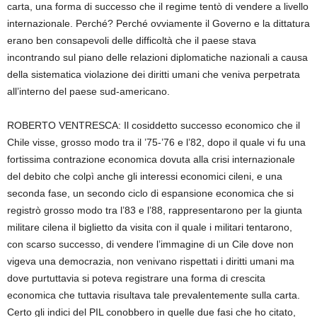
carta, una forma di successo che il regime tentò di vendere a livello
internazionale. Perché? Perché ovviamente il Governo e la dittatura
erano ben consapevoli delle difficoltà che il paese stava
incontrando sul piano delle relazioni diplomatiche nazionali a causa
della sistematica violazione dei diritti umani che veniva perpetrata
all’interno del paese sud-americano.
ROBERTO VENTRESCA: Il cosiddetto successo economico che il
Chile visse, grosso modo tra il ’75-’76 e l’82, dopo il quale vi fu una
fortissima contrazione economica dovuta alla crisi internazionale
del debito che colpì anche gli interessi economici cileni, e una
seconda fase, un secondo ciclo di espansione economica che si
registrò grosso modo tra l’83 e l’88, rappresentarono per la giunta
militare cilena il biglietto da visita con il quale i militari tentarono,
con scarso successo, di vendere l’immagine di un Cile dove non
vigeva una democrazia, non venivano rispettati i diritti umani ma
dove purtuttavia si poteva registrare una forma di crescita
economica che tuttavia risultava tale prevalentemente sulla carta.
Certo gli indici del PIL conobbero in quelle due fasi che ho citato,