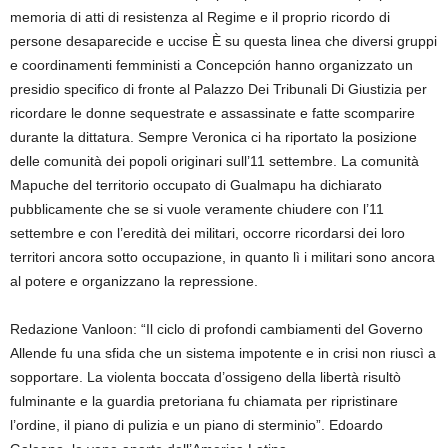
memoria di atti di resistenza al Regime e il proprio ricordo di
persone desaparecide e uccise È su questa linea che diversi gruppi
e coordinamenti femministi a Concepción hanno organizzato un
presidio specifico di fronte al Palazzo Dei Tribunali Di Giustizia per
ricordare le donne sequestrate e assassinate e fatte scomparire
durante la dittatura. Sempre Veronica ci ha riportato la posizione
delle comunità dei popoli originari sull’11 settembre. La comunità
Mapuche del territorio occupato di Gualmapu ha dichiarato
pubblicamente che se si vuole veramente chiudere con l’11
settembre e con l’eredità dei militari, occorre ricordarsi dei loro
territori ancora sotto occupazione, in quanto lì i militari sono ancora
al potere e organizzano la repressione.
Redazione Vanloon: “Il ciclo di profondi cambiamenti del Governo
Allende fu una sfida che un sistema impotente e in crisi non riuscì a
sopportare. La violenta boccata d’ossigeno della libertà risultò
fulminante e la guardia pretoriana fu chiamata per ripristinare
l’ordine, il piano di pulizia e un piano di sterminio”. Edoardo