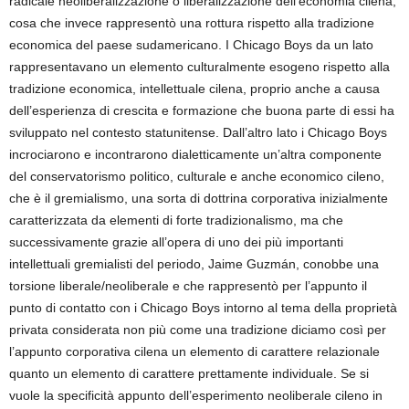
radicale neoliberalizzazione o liberalizzazione dell’economia cilena,
cosa che invece rappresentò una rottura rispetto alla tradizione
economica del paese sudamericano. I Chicago Boys da un lato
rappresentavano un elemento culturalmente esogeno rispetto alla
tradizione economica, intellettuale cilena, proprio anche a causa
dell’esperienza di crescita e formazione che buona parte di essi ha
sviluppato nel contesto statunitense. Dall’altro lato i Chicago Boys
incrociarono e incontrarono dialetticamente un’altra componente
del conservatorismo politico, culturale e anche economico cileno,
che è il gremialismo, una sorta di dottrina corporativa inizialmente
caratterizzata da elementi di forte tradizionalismo, ma che
successivamente grazie all’opera di uno dei più importanti
intellettuali gremialisti del periodo, Jaime Guzmán, conobbe una
torsione liberale/neoliberale e che rappresentò per l’appunto il
punto di contatto con i Chicago Boys intorno al tema della proprietà
privata considerata non più come una tradizione diciamo così per
l’appunto corporativa cilena un elemento di carattere relazionale
quanto un elemento di carattere prettamente individuale. Se si
vuole la specificità appunto dell’esperimento neoliberale cileno in