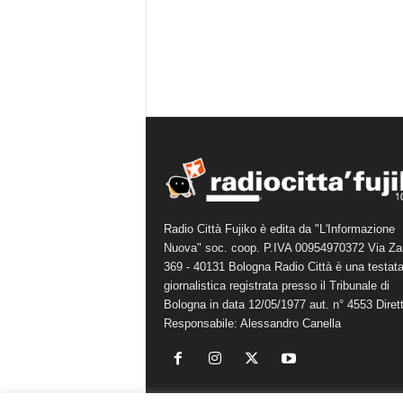
Radio Città Fujiko è edita da "L'Informazione
Nuova" soc. coop. P.IVA 00954970372 Via Za
369 - 40131 Bologna Radio Città è una testat
giornalistica registrata presso il Tribunale di
Bologna in data 12/05/1977 aut. n° 4553 Diret
Responsabile: Alessandro Canella