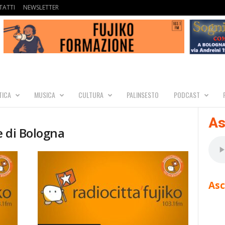
ATTI
NEWSLETTER
TICA
MUSICA
CULTURA
PALINSESTO
PODCAST
As
e di Bologna
Asc