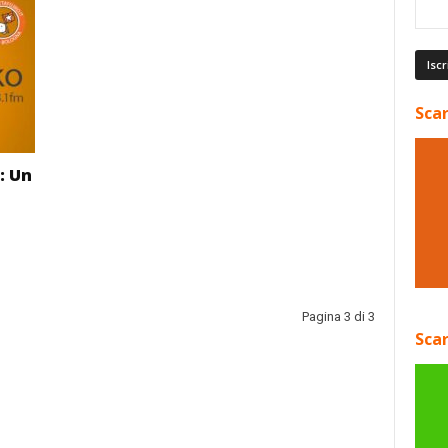
Scar
i: Un
Pagina 3 di 3
Scar