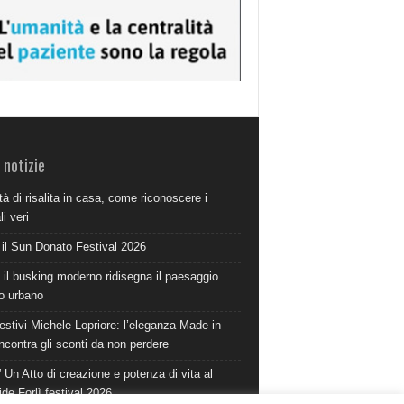
 notizie
à di risalita in casa, come riconoscere i
i veri
 il Sun Donato Festival 2026
il busking moderno ridisegna il paesaggio
o urbano
estivi Michele Lopriore: l’eleganza Made in
incontra gli sconti da non perdere
 Un Atto di creazione e potenza di vita al
ide Forlì festival 2026