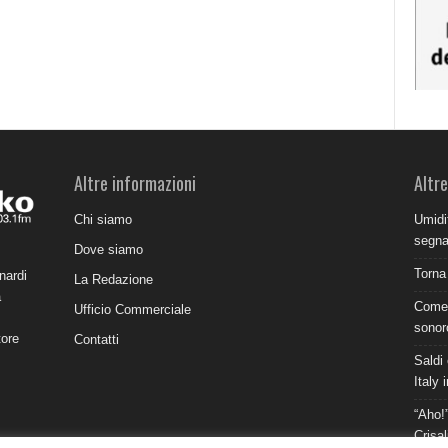
Altre informazioni
Altre
Chi siamo
Umidit
segnal
Dove siamo
Torna
nardi
La Redazione
a
Come 
Ufficio Commerciale
sonor
tore
Contatti
Saldi 
Italy 
“Aho!”
Crisal