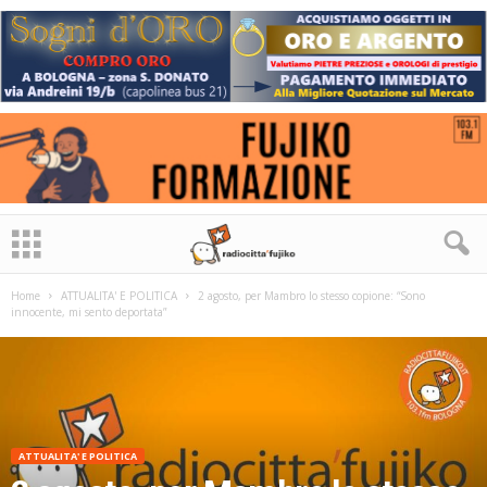
Home
ATTUALITA' E POLITICA
2 agosto, per Mambro lo stesso copione: “Sono
innocente, mi sento deportata”
ATTUALITA' E POLITICA