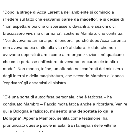
“Dopo la strage di Acca Larentia nell’ambiente si cominciò a
riflettere sul fatto che
eravamo carne da macello
“, e si decise di
“non aspettare più che ci sparassero davanti alle sezioni o ci
bruciassero vivi, ma di armarci”, sostiene Mambro, che continua:
“Noi dovevamo armarci per difenderci, perché dopo Acca Larentia
non avevamo più diritto alla vita né al dolore. E dato che non
avevamo depositi di armi come altre organizzazioni, né qualcuno
che ce le portasse dall’estero, dovevamo procurarcele in altro
modo”. Non manca, infine, un affondo nei confronti del ministero
degli Interni e della magistratura, che secondo Mambro all’epoca
‘coprivano’ gli estremisti di sinistra.
“C’è una sorta di autodifesa personale, che è faticosa – ha
continuato Mambro – Faccio molta fatica anche a ricordare. Venire
qui a Bologna è faticoso,
mi sento una deportata io qui a
Bologna
“. Appena Mambro, sentita come testimone, ha
pronunciato queste parole in aula, tra i famigliari delle vittime