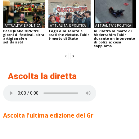
ATTUALITA' E POLITICA
ATTUALITA' E POLITICA
ATTUALITA' E POLITICA
BeerQuake 2026: tre
Tagli alla sanità e
Al Pilatro la morte di
giorni di festival, birra
pratiche vietate, Fakir
Abderrahim Fakir
artigianale e
è morto di Stato
durante un intervento
solidarietà
di polizia: cosa
sappiamo
Ascolta la diretta
Ascolta l'ultima edizione del Gr