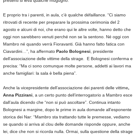
presenti si leva qualche mugugno.
E proprio tra i parenti, in aula, c’è qualche défaillance. “Ci siamo
ritrovati di recente per preparare la prossima cerimonia del 2
agosto e alcuni di noi, che erano qui le altre volte, hanno detto che
oggi non sarebbero venuti perché non se la sentono. Né oggi con
Mambro né quando verrà Fioravanti. Già hanno fatto fatica con
Ciavardini…”, ha affermato
Paolo Bolognesi
, presidente
dell’associazione delle vittime della strage. E Bolognesi conferma e
precisa: “Ma ci sono comunque molte persone, addetti ai lavori ma
anche famigliari: la sala è bella piena”.
Anche la vicepresidente dell’associazione dei parenti delle vittime
,
Anna Pizzirani
, a un certo punto dell’interrogatorio a Mambro esce
dall’aula dicendo che “non si può ascoltare”. Continua intanto
Bolognesi a margine, dopo le prime in aula domande all’esponente
storica dei Nar: “Mambro sta trattando tutte le premesse, vediamo
se quando si arriva al clou delle domande risponde oppure, anche
lei, dice che non si ricorda nulla. Ormai, sulla questione della strage