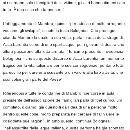
si ricordano solo i famigliari delle vittime, gli altri hanno dimenticato
tutto. È una cosa che fa pensare”.
L’atteggiamento di Mambro, quindi, “per adesso è molto arrogante,
vediamo gli sviluppi”, scuote la testa Bolognesi. Che prosegue
citando Mambro la quale, a sua volta, parla in aula della strage di
Acca Larentia come di uno spartiacque, per i giovani di destra che
allora passarono alla lotta armata: “Teniamo presente – evidenzia
Bolognesi – che su questo discorso di Acca Larentia, un momento
tragico per la vita italiana e per le sue conseguenze, puntano tutti
parecchio per dare una scusante o un valore alla loro attività, che
sconvolse gran parte del Paese”.
Riferendosi a tutte le condanne di Mambro ripercorse in aula, il
presidente dell’associazione dei famigliari parla di “bel curriculum
completo, diciamo: già questo ti dà l’idea di una persona molto
dentro queste cose, molto preparata nel cercare di far valere le
cosiddette sue ragioni”. In tutto questo, continua Bolognesi,
“nell’assurdità della legge italiana, questa persona ha già scontato