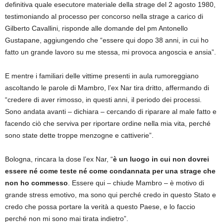
definitiva quale esecutore materiale della strage del 2 agosto 1980,
testimoniando al processo per concorso nella strage a carico di
Gilberto Cavallini, risponde alle domande del pm Antonello
Gustapane, aggiungendo che “essere qui dopo 38 anni, in cui ho
fatto un grande lavoro su me stessa, mi provoca angoscia e ansia”.
E mentre i familiari delle vittime presenti in aula rumoreggiano
ascoltando le parole di Mambro, l’ex Nar tira dritto, affermando di
“credere di aver rimosso, in questi anni, il periodo dei processi.
Sono andata avanti – dichiara – cercando di riparare al male fatto e
facendo ciò che serviva per riportare ordine nella mia vita, perché
sono state dette troppe menzogne e cattiverie”.
Bologna, rincara la dose l’ex Nar, “
è un luogo in cui non dovrei
essere né come teste né come condannata per una strage che
non ho commesso
. Essere qui – chiude Mambro – è motivo di
grande stress emotivo, ma sono qui perché credo in questo Stato e
credo che possa portare la verità a questo Paese, e lo faccio
perché non mi sono mai tirata indietro”.