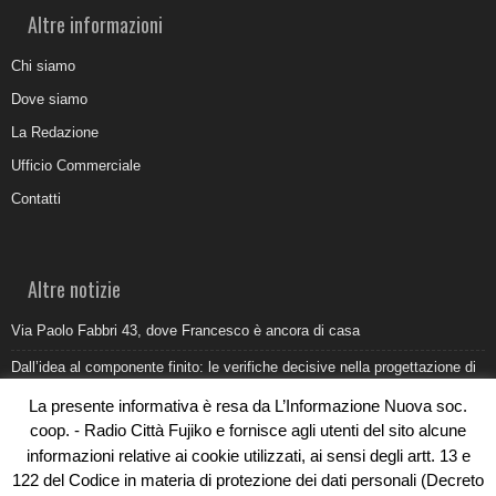
Altre informazioni
Chi siamo
Dove siamo
La Redazione
Ufficio Commerciale
Contatti
Altre notizie
Via Paolo Fabbri 43, dove Francesco è ancora di casa
Dall’idea al componente finito: le verifiche decisive nella progettazione di
uno stampo industriale
La presente informativa è resa da L’Informazione Nuova soc.
Belvedere Marittimo e il report ARPACAL 2026 sulla qualità del mare
coop. - Radio Città Fujiko e fornisce agli utenti del sito alcune
informazioni relative ai cookie utilizzati, ai sensi degli artt. 13 e
Come organizzare e allestire una camera ardente per l’ultimo saluto
122 del Codice in materia di protezione dei dati personali (Decreto