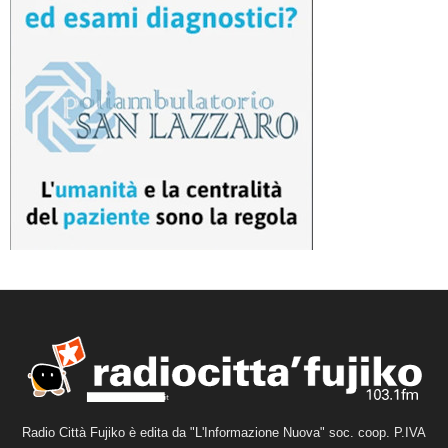
Radio Città Fujiko è edita da "L'Informazione Nuova" soc. coop. P.IVA