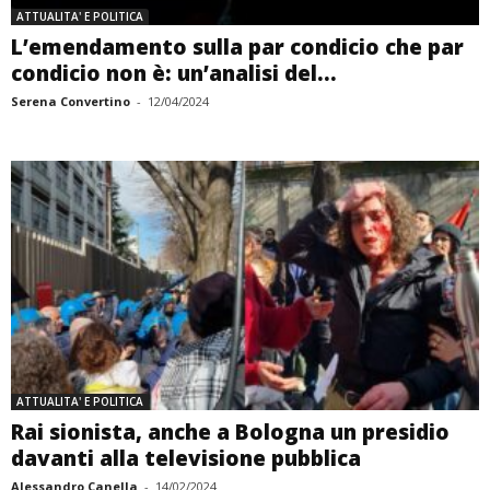
ATTUALITA' E POLITICA
L’emendamento sulla par condicio che par
condicio non è: un’analisi del...
Serena Convertino
-
12/04/2024
ATTUALITA' E POLITICA
Rai sionista, anche a Bologna un presidio
davanti alla televisione pubblica
Alessandro Canella
-
14/02/2024