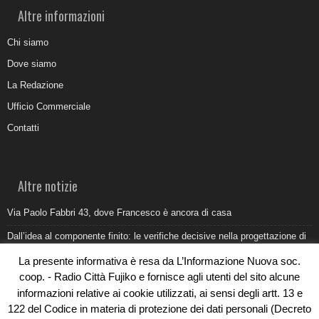
Altre informazioni
Chi siamo
Dove siamo
La Redazione
Ufficio Commerciale
Contatti
Altre notizie
Via Paolo Fabbri 43, dove Francesco è ancora di casa
Dall’idea al componente finito: le verifiche decisive nella progettazione di
uno stampo industriale
La presente informativa è resa da L’Informazione Nuova soc.
Belvedere Marittimo e il report ARPACAL 2026 sulla qualità del mare
coop. - Radio Città Fujiko e fornisce agli utenti del sito alcune
informazioni relative ai cookie utilizzati, ai sensi degli artt. 13 e
Come organizzare e allestire una camera ardente per l’ultimo saluto
122 del Codice in materia di protezione dei dati personali (Decreto