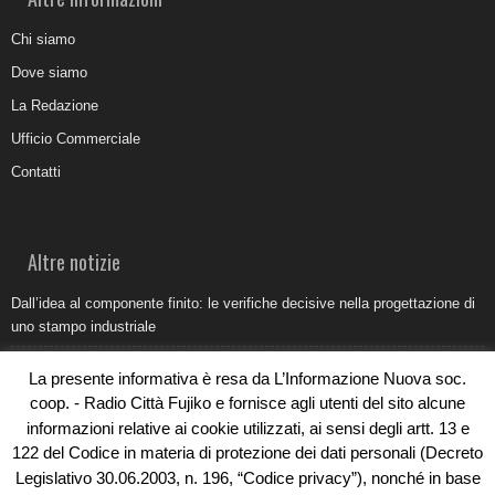
Chi siamo
Dove siamo
La Redazione
Ufficio Commerciale
Contatti
Altre notizie
Dall’idea al componente finito: le verifiche decisive nella progettazione di
uno stampo industriale
Belvedere Marittimo e il report ARPACAL 2026 sulla qualità del mare
La presente informativa è resa da L’Informazione Nuova soc.
Come organizzare e allestire una camera ardente per l’ultimo saluto
coop. - Radio Città Fujiko e fornisce agli utenti del sito alcune
informazioni relative ai cookie utilizzati, ai sensi degli artt. 13 e
Umidità di risalita in casa, come riconoscere i segnali veri
122 del Codice in materia di protezione dei dati personali (Decreto
Torna il Sun Donato Festival 2026
Legislativo 30.06.2003, n. 196, “Codice privacy”), nonché in base