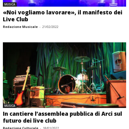
MUSICA
«Noi vogliamo lavorare», il manifesto dei
Live Club
Redazione Musicale
-
21/02/2022
MUSICA
In cantiere l’assemblea pubblica di Arci sul
futuro dei live club
Redazione Culturale
-
18/01/2022