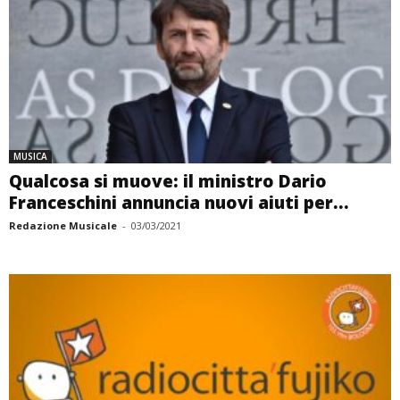
MUSICA
Qualcosa si muove: il ministro Dario
Franceschini annuncia nuovi aiuti per...
Redazione Musicale
-
03/03/2021