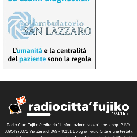
Radio Città Fujiko è edita da "L'Informazione Nuova" soc. coop. P.IVA
00954970372 Via Zanardi 369 - 40131 Bologna Radio Città è una testata