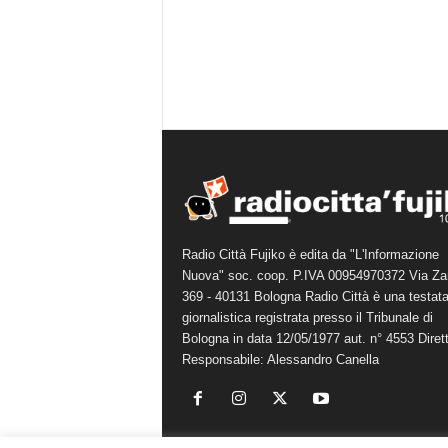
Radio Città Fujiko è edita da "L'Informazione
Nuova" soc. coop. P.IVA 00954970372 Via Za
369 - 40131 Bologna Radio Città è una testat
giornalistica registrata presso il Tribunale di
Bologna in data 12/05/1977 aut. n° 4553 Diret
Responsabile: Alessandro Canella