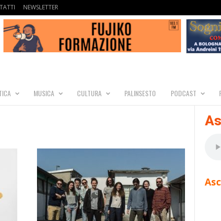
TATTI
NEWSLETTER
TICA
MUSICA
CULTURA
PALINSESTO
PODCAST
As
Asc