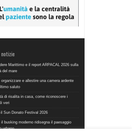
 notizie
dere Marittimo e il report ARPACAL 2026 sulla
à del mare
organizzare e allestire una camera ardente
ultimo saluto
à di risalita in casa, come riconoscere i
i veri
 il Sun Donato Festival 2026
il busking moderno ridisegna il paesaggio
o urbano