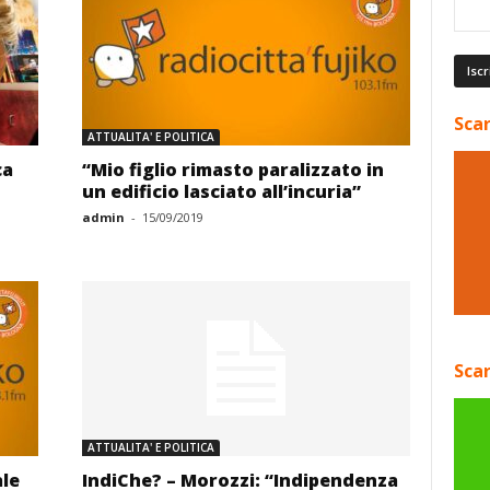
Scar
ATTUALITA' E POLITICA
ca
“Mio figlio rimasto paralizzato in
un edificio lasciato all’incuria”
admin
-
15/09/2019
Scar
ATTUALITA' E POLITICA
le
IndiChe? – Morozzi: “Indipendenza