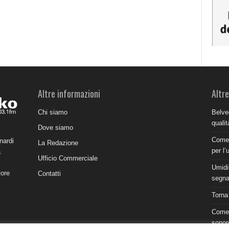
Altre informazioni
Altre
Chi siamo
Belve
qualit
Dove siamo
Come 
nardi
La Redazione
per l’
a
Ufficio Commerciale
Umidit
tore
Contatti
segnal
Torna
Come 
sonor