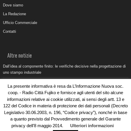
Dove siamo
La Redazione
Ufficio Commerciale
Contatti
Altre notizie
Dall’idea al componente finito: le verifiche decisive nella progettazione di
uno stampo industriale
Belvedere Marittimo e il report ARPACAL 2026 sulla qualità del mare
La presente informativa è resa da L’Informazione Nuova soc.
Come organizzare e allestire una camera ardente per l’ultimo saluto
coop. - Radio Città Fujiko e fornisce agli utenti del sito alcune
informazioni relative ai cookie utilizzati, ai sensi degli artt. 13 e
Umidità di risalita in casa, come riconoscere i segnali veri
122 del Codice in materia di protezione dei dati personali (Decreto
Torna il Sun Donato Festival 2026
Legislativo 30.06.2003, n. 196, “Codice privacy”), nonché in base
a quanto previsto dal Provvedimento generale del Garante
privacy dell’8 maggio 2014.
Ulteriori informazioni