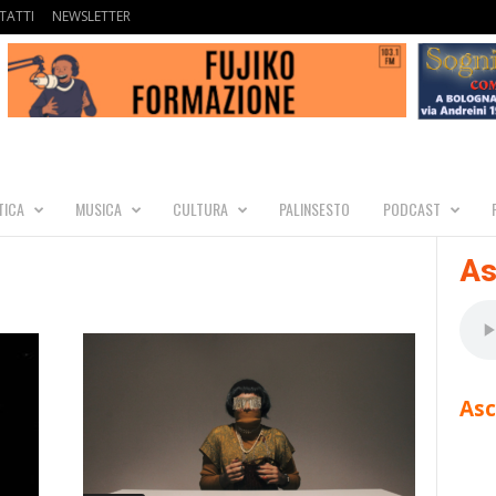
TATTI
NEWSLETTER
TICA
MUSICA
CULTURA
PALINSESTO
PODCAST
As
Asc