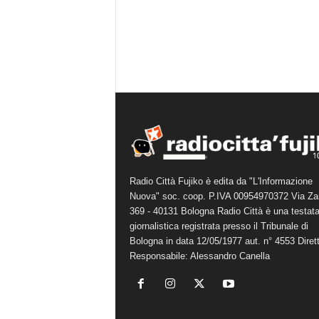
Radio Città Fujiko è edita da "L'Informazione
Nuova" soc. coop. P.IVA 00954970372 Via Za
369 - 40131 Bologna Radio Città è una testat
giornalistica registrata presso il Tribunale di
Bologna in data 12/05/1977 aut. n° 4553 Diret
Responsabile: Alessandro Canella