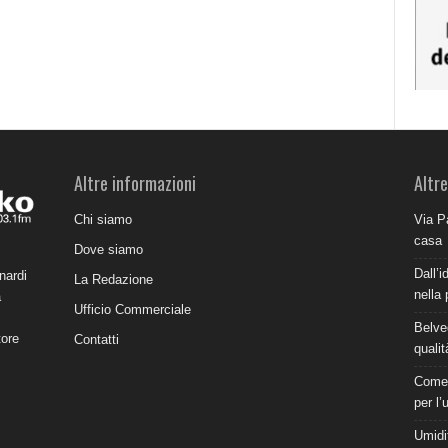
Altre informazioni
Altre
Chi siamo
Via P
casa
Dove siamo
Dall’i
nardi
La Redazione
nella 
a
Ufficio Commerciale
Belve
tore
Contatti
qualit
Come 
per l’
Umidit