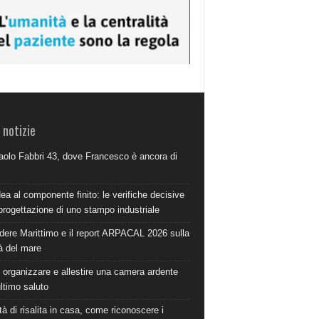
 notizie
aolo Fabbri 43, dove Francesco è ancora di
dea al componente finito: le verifiche decisive
progettazione di uno stampo industriale
dere Marittimo e il report ARPACAL 2026 sulla
à del mare
organizzare e allestire una camera ardente
ultimo saluto
à di risalita in casa, come riconoscere i