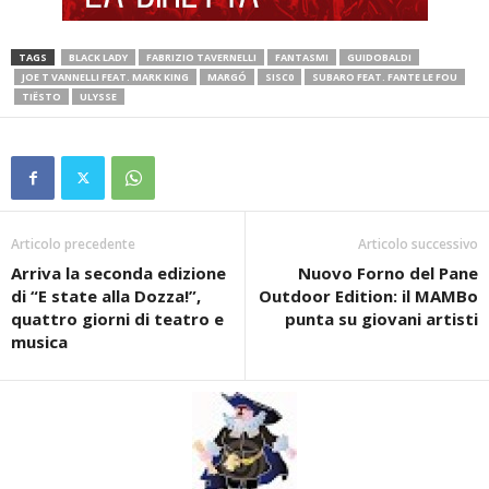
TAGS
BLACK LADY
FABRIZIO TAVERNELLI
FANTASMI
GUIDOBALDI
JOE T VANNELLI FEAT. MARK KING
MARGÓ
SISC0
SUBARO FEAT. FANTE LE FOU
TIËSTO
ULYSSE
Articolo precedente
Articolo successivo
Arriva la seconda edizione
Nuovo Forno del Pane
di “E state alla Dozza!”,
Outdoor Edition: il MAMBo
quattro giorni di teatro e
punta su giovani artisti
musica