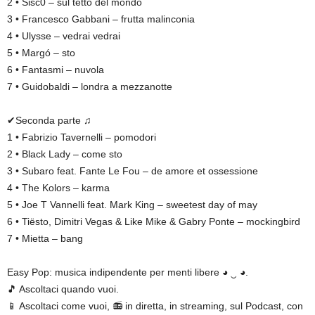
2 • Sisc0 – sul tetto del mondo
3 • Francesco Gabbani – frutta malinconia
4 • Ulysse – vedrai vedrai
5 • Margó – sto
6 • Fantasmi – nuvola
7 • Guidobaldi – londra a mezzanotte
✔Seconda parte ♫
1 • Fabrizio Tavernelli – pomodori
2 • Black Lady – come sto
3 • Subaro feat. Fante Le Fou – de amore et ossessione
4 • The Kolors – karma
5 • Joe T Vannelli feat. Mark King – sweetest day of may
6 • Tiësto, Dimitri Vegas & Like Mike & Gabry Ponte – mockingbird
7 • Mietta – bang
Easy Pop: musica indipendente per menti libere ◕ ‿ ◕.
🎵 Ascoltaci quando vuoi.
📱 Ascoltaci come vuoi, 📻 in diretta, in streaming, sul Podcast, con