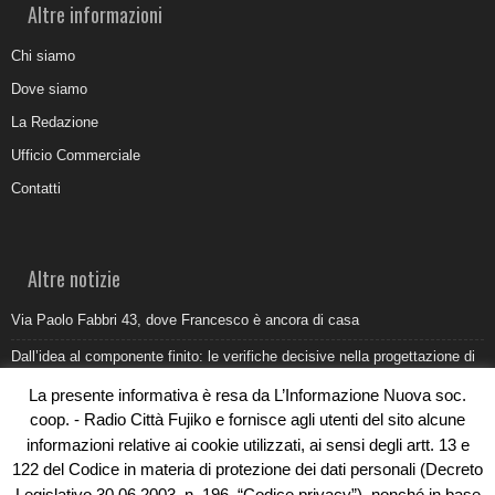
Altre informazioni
Chi siamo
Dove siamo
La Redazione
Ufficio Commerciale
Contatti
Altre notizie
Via Paolo Fabbri 43, dove Francesco è ancora di casa
Dall’idea al componente finito: le verifiche decisive nella progettazione di
uno stampo industriale
La presente informativa è resa da L’Informazione Nuova soc.
Belvedere Marittimo e il report ARPACAL 2026 sulla qualità del mare
coop. - Radio Città Fujiko e fornisce agli utenti del sito alcune
informazioni relative ai cookie utilizzati, ai sensi degli artt. 13 e
Come organizzare e allestire una camera ardente per l’ultimo saluto
122 del Codice in materia di protezione dei dati personali (Decreto
Umidità di risalita in casa, come riconoscere i segnali veri
Legislativo 30.06.2003, n. 196, “Codice privacy”), nonché in base