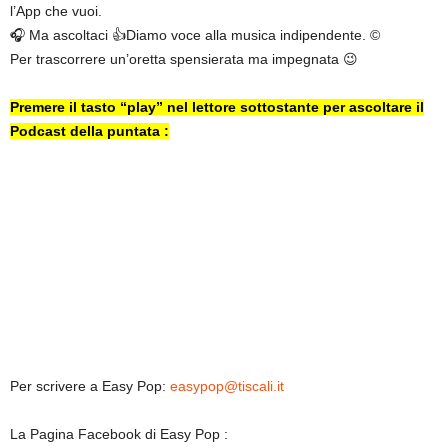
l’App che vuoi.
🎧 Ma ascoltaci 👍Diamo voce alla musica indipendente. ©
Per trascorrere un’oretta spensierata ma impegnata 😉
Premere il tasto “play” nel lettore sottostante per ascoltare il
Podcast della puntata :
Per scrivere a Easy Pop:
easypop@tiscali.it
La Pagina Facebook di Easy Pop :