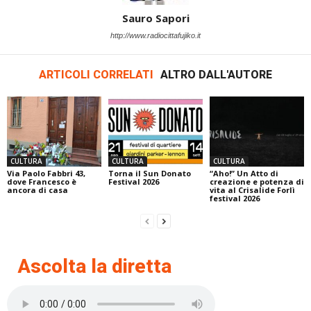
Sauro Sapori
http://www.radiocittafujiko.it
ARTICOLI CORRELATI
ALTRO DALL'AUTORE
CULTURA
CULTURA
CULTURA
Via Paolo Fabbri 43,
Torna il Sun Donato
“Aho!” Un Atto di
dove Francesco è
Festival 2026
creazione e potenza di
ancora di casa
vita al Crisalide Forlì
festival 2026
Ascolta la diretta