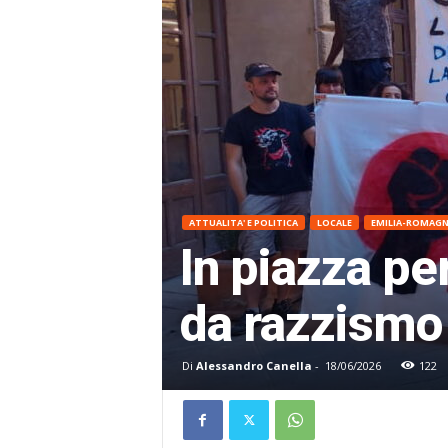
ATTUALITA' E POLITICA
LOCALE
EMILIA-ROMAG
In piazza pe
da razzismo
Di
Alessandro Canella
-
18/06/2026
122