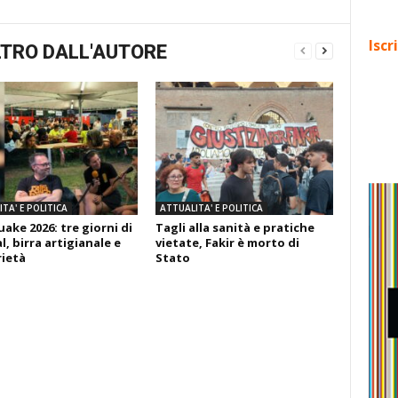
Iscr
TRO DALL'AUTORE
TA' E POLITICA
ATTUALITA' E POLITICA
ake 2026: tre giorni di
Tagli alla sanità e pratiche
l, birra artigianale e
vietate, Fakir è morto di
rietà
Stato