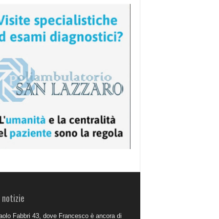
 notizie
aolo Fabbri 43, dove Francesco è ancora di