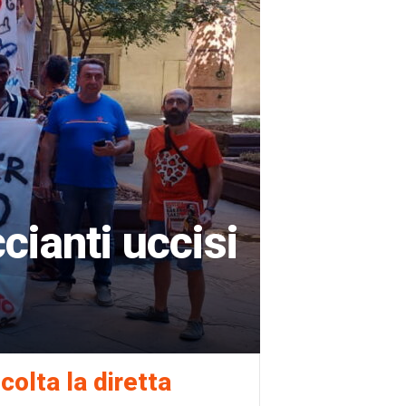
cianti uccisi
colta la diretta