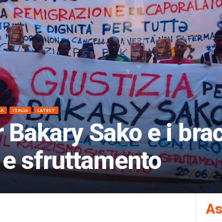
NA
ITALIA
LATEST
r Bakary Sako e i brac
 e sfruttamento
As