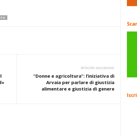
NTO
Scar
Articolo successivo
l
“Donne e agricoltura”: l’iniziativa di
d»
Arvaia per parlare di giustizia
alimentare e giustizia di genere
Iscr