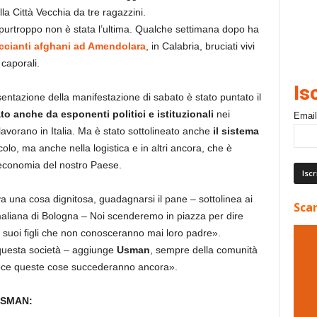
la Città Vecchia da tre ragazzini.
e purtroppo non è stata l’ultima. Qualche settimana dopo ha
ccianti afghani ad Amendolara
, in Calabria, bruciati vivi
 caporali.
Is
entazione della manifestazione di sabato è stato puntato il
to anche da esponenti politici e istituzionali
nei
Email
 lavorano in Italia. Ma è stato sottolineato anche
il sistema
colo, ma anche nella logistica e in altri ancora, che è
l’economia del nostro Paese.
 una cosa dignitosa, guadagnarsi il pane – sottolinea ai
Scar
aliana di Bologna – Noi scenderemo in piazza per dire
i suoi figli che non conosceranno mai loro padre».
 questa società – aggiunge
Usman
, sempre della comunità
voce queste cose succederanno ancora».
USMAN: