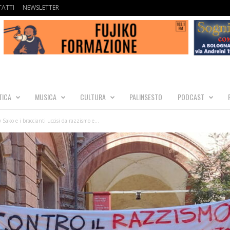
ATTI
NEWSLETTER
TICA
MUSICA
CULTURA
PALINSESTO
PODCAST
Sako e i braccianti uccisi da razzismo e...