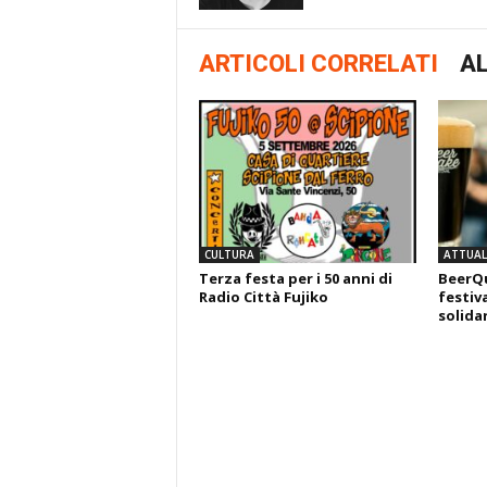
ARTICOLI CORRELATI
AL
CULTURA
ATTUALI
Terza festa per i 50 anni di
BeerQu
Radio Città Fujiko
festiva
solida