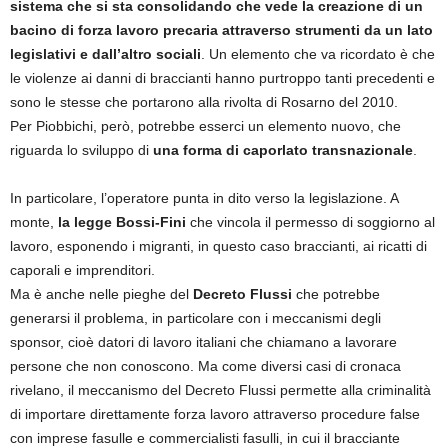
sistema che si sta consolidando che vede la creazione di un
bacino di forza lavoro precaria attraverso strumenti da un lato
legislativi e dall’altro sociali
. Un elemento che va ricordato è che
le violenze ai danni di braccianti hanno purtroppo tanti precedenti e
sono le stesse che portarono alla rivolta di Rosarno del 2010.
Per Piobbichi, però, potrebbe esserci un elemento nuovo, che
riguarda lo sviluppo di
una forma di caporlato transnazionale
.
In particolare, l’operatore punta in dito verso la legislazione. A
monte,
la legge Bossi-Fini
che vincola il permesso di soggiorno al
lavoro, esponendo i migranti, in questo caso braccianti, ai ricatti di
caporali e imprenditori.
Ma è anche nelle pieghe del
Decreto Flussi
che potrebbe
generarsi il problema, in particolare con i meccanismi degli
sponsor, cioè datori di lavoro italiani che chiamano a lavorare
persone che non conoscono. Ma come diversi casi di cronaca
rivelano, il meccanismo del Decreto Flussi permette alla criminalità
di importare direttamente forza lavoro attraverso procedure false
con imprese fasulle e commercialisti fasulli, in cui il bracciante