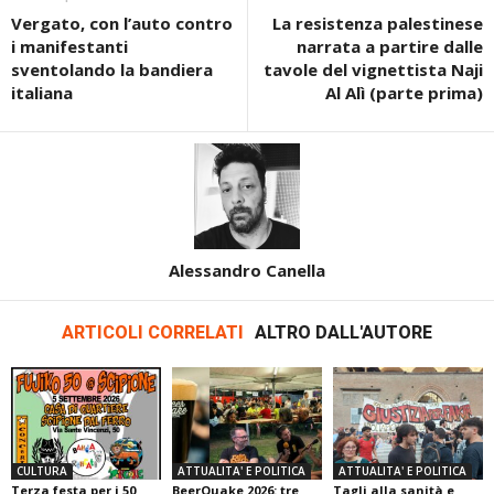
Vergato, con l’auto contro
La resistenza palestinese
i manifestanti
narrata a partire dalle
sventolando la bandiera
tavole del vignettista Naji
italiana
Al Alì (parte prima)
Alessandro Canella
ARTICOLI CORRELATI
ALTRO DALL'AUTORE
CULTURA
ATTUALITA' E POLITICA
ATTUALITA' E POLITICA
Terza festa per i 50
BeerQuake 2026: tre
Tagli alla sanità e