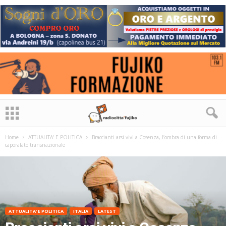
Home
ATTUALITA' E POLITICA
Braccianti arsi vivi a Cosenza, l’ombra di una forma di
caporalato transnazionale
ATTUALITA' E POLITICA
ITALIA
LATEST