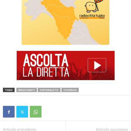
TAGS
BRACCIANTI
CAPORALATO
COSENZA
Articolo precedente
Articolo successivo