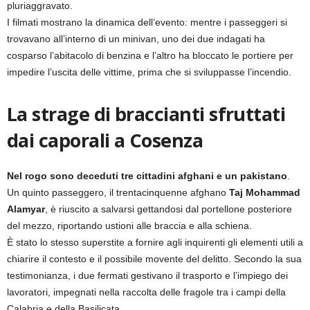
pluriaggravato.
I filmati mostrano la dinamica dell’evento: mentre i passeggeri si
trovavano all’interno di un minivan, uno dei due indagati ha
cosparso l’abitacolo di benzina e l’altro ha bloccato le portiere per
impedire l’uscita delle vittime, prima che si sviluppasse l’incendio.
La strage di braccianti sfruttati
dai caporali a Cosenza
Nel rogo sono deceduti tre cittadini afghani e un pakistano
.
Un quinto passeggero, il trentacinquenne afghano
Taj Mohammad
Alamyar
, è riuscito a salvarsi gettandosi dal portellone posteriore
del mezzo, riportando ustioni alle braccia e alla schiena.
È stato lo stesso superstite a fornire agli inquirenti gli elementi utili a
chiarire il contesto e il possibile movente del delitto. Secondo la sua
testimonianza, i due fermati gestivano il trasporto e l’impiego dei
lavoratori, impegnati nella raccolta delle fragole tra i campi della
Calabria e della Basilicata.