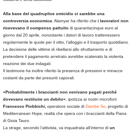
Alla base del quadruplice omicidio ci sarebbe una
controversia economica
. Alamyar ha riferito che
i lavoratori non
ricevevano il compenso pattuito
di quarantacinque euro al
giorno dal 20 aprile, nonostante i datori di lavoro trattenessero
regolarmente le quote per il vitto, l’alloggio e il trasporto quotidiano.
La decisione delle vittime di ribellarsi allo sfruttamento e di
pretendere il pagamento arretrato avrebbe scatenato la violenta
reazione dei due indagati.
Il testimone ha inoltre riferito la presenza di pressioni e minacce
costanti da parte dei presunti caporali.
«Probabilmente i braccianti non venivano pagati perché
dovevano restituire un debito»
, ipotizza ai nostri microfoni
Francesco Piobbichi,
operatore sociale di
Dambe So
, progetto di
Mediterranean Hope, realtà che opera con i braccianti della Piana
di Gioia Tauro.
La strage, secondo l’attivista, va inquadrata all’interno di
un