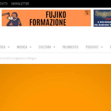
ATTI
NEWSLETTER
TICA
MUSICA
CULTURA
PALINSESTO
PODCAST
onne dell’ex Jugoslavia a Bologna