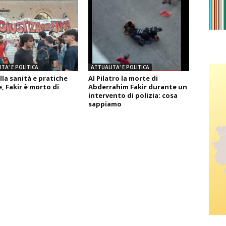
TA' E POLITICA
ATTUALITA' E POLITICA
lla sanità e pratiche
Al Pilatro la morte di
, Fakir è morto di
Abderrahim Fakir durante un
intervento di polizia: cosa
sappiamo