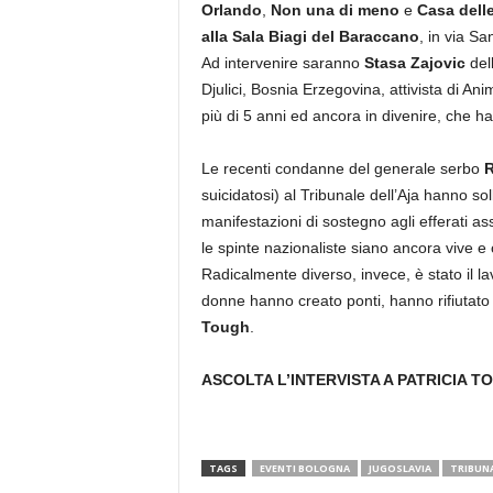
Orlando
,
Non una di meno
e
Casa dell
alla Sala Biagi del Baraccano
, in via S
Ad intervenire saranno
Stasa Zajovic
del
Djulici, Bosnia Erzegovina, attivista di An
più di 5 anni ed ancora in divenire, che ha 
Le recenti condanne del generale serbo
R
suicidatosi) al Tribunale dell’Aja hanno so
manifestazioni di sostegno agli efferati as
le spinte nazionaliste siano ancora vive e 
Radicalmente diverso, invece, è stato il la
donne hanno creato ponti, hanno rifiutato 
Tough
.
ASCOLTA L’INTERVISTA A PATRICIA T
TAGS
EVENTI BOLOGNA
JUGOSLAVIA
TRIBUNA