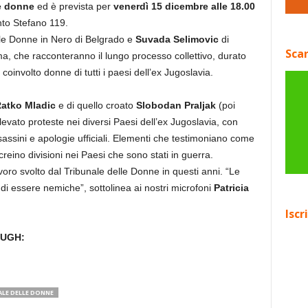
e donne
ed è prevista per
venerdì 15 dicembre alle 18.00
anto Stefano 119.
le Donne in Nero di Belgrado e
Suvada Selimovic
di
Scar
ima, che racconteranno il lungo processo collettivo, durato
coinvolto donne di tutti i paesi dell’ex Jugoslavia.
atko Mladic
e di quello croato
Slobodan Praljak
(poi
llevato proteste nei diversi Paesi dell’ex Jugoslavia, con
sassini e apologie ufficiali. Elementi che testimoniano come
creino divisioni nei Paesi che sono stati in guerra.
voro svolto dal Tribunale delle Donne in questi anni. “Le
di essere nemiche”, sottolinea ai nostri microfoni
Patricia
Iscr
OUGH:
LE DELLE DONNE