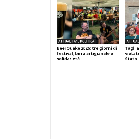
ATTUALITA' E POLITICA
ATTUALI
BeerQuake 2026: tre giorni di
Tagli a
festival, birra artigianale e
vietate
solidarietà
Stato