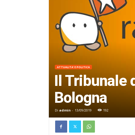
ATTUALITA' E POLITICA
Il Tribunale
Bologna
Di
admin
-
13/09/2019
192