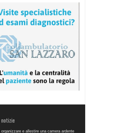
 notizie
organizzare e allestire una camera ardente