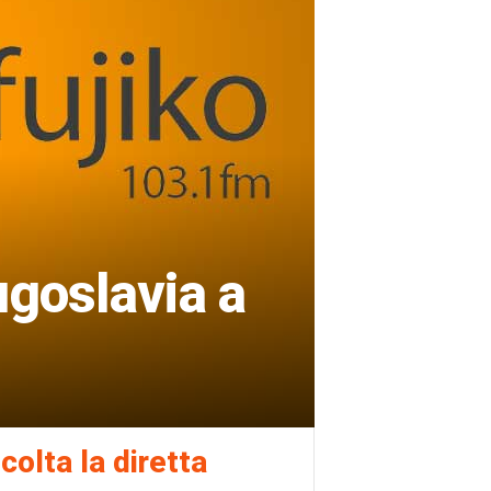
ugoslavia a
colta la diretta