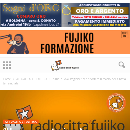
Home
ATTUALITA' E POLITICA
“Una nuova stagione” per riportare il teatro nella bassa
terremotata
ATTUALITA' E POLITICA