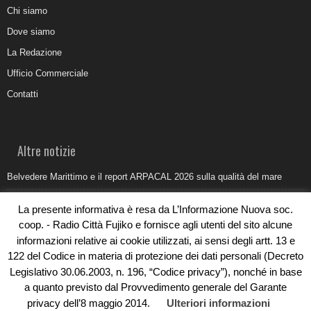
Chi siamo
Dove siamo
La Redazione
Ufficio Commerciale
Contatti
Altre notizie
Belvedere Marittimo e il report ARPACAL 2026 sulla qualità del mare
Come organizzare e allestire una camera ardente per l’ultimo saluto
La presente informativa è resa da L’Informazione Nuova soc.
Umidità di risalita in casa, come riconoscere i segnali veri
coop. - Radio Città Fujiko e fornisce agli utenti del sito alcune
informazioni relative ai cookie utilizzati, ai sensi degli artt. 13 e
Torna il Sun Donato Festival 2026
122 del Codice in materia di protezione dei dati personali (Decreto
Come il busking moderno ridisegna il paesaggio sonoro urbano
Legislativo 30.06.2003, n. 196, “Codice privacy”), nonché in base
a quanto previsto dal Provvedimento generale del Garante
privacy dell’8 maggio 2014.
Ulteriori informazioni