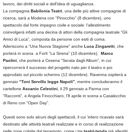
lavoro, dei diritti sociali e dell’idea di uguaglianza .
La compagnia
Babilonia Teatri
, una delle più attive compagnie di
ricerca, sarà a Modena con “Pinocchio” (8 dicembre), uno
spettacolo dal forte impegno civile e sociale: l’allestimento
coinvolgerà infatti una decina di attori della compagnia teatrale “Gli
Amici di Luca”, composta da persone con esiti di coma.
Aderiscono a “Una Nuova Stagione” anche
Luca Zingaretti
, che
porterà in scena a Forlì “La Sirena” (10 dicembre),
Marco
Paolini
, che porterà a Cesena “Serata dagli Album”, in cui
ripercorrerà il successo del progetto nato per il teatro e poi
approdato sul piccolo schermo (12 dicembre). Ravenna ospiterà a
gennaio
“Toni Servillo legge Napoli”
, mentre concluderanno il
cartellone
Ascanio Celestini
, il 29 gennaio a Parma con
“Racconti”, e Angela Finocchiaro, l’8 aprile in scena a Casalecchio
di Reno con “Open Day”.
Questi sono solo alcuni degli spettacoli, il cui ’intero ricavato sarà
destinato alle attività teatrali realizzate e in corso di realizzazione
nelle zone colpite dal terremoto, come i tre
teatri-tenda
già allestiti