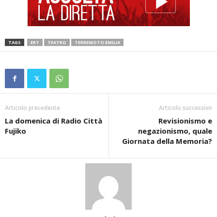
TAGS
ERT
TEATRO
TERREMOTO EMILIA
Articolo precedente
Articolo successivo
La domenica di Radio Città
Revisionismo e
Fujiko
negazionismo, quale
Giornata della Memoria?