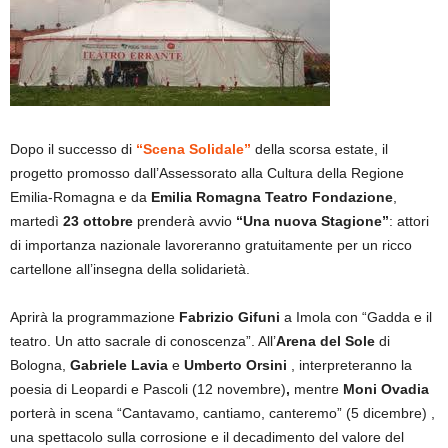
Dopo il successo di
“Scena Solidale”
della scorsa estate, il
progetto promosso dall’Assessorato alla Cultura della Regione
Emilia-Romagna e da
Emilia Romagna Teatro Fondazione
,
martedì
23 ottobre
prenderà avvio
“Una nuova Stagione”
: attori
di importanza nazionale lavoreranno gratuitamente per un ricco
cartellone all’insegna della solidarietà.
Aprirà la programmazione
Fabrizio Gifuni
a Imola con “Gadda e il
teatro. Un atto sacrale di conoscenza”. All’
Arena del Sole
di
Bologna,
Gabriele Lavia
e
Umberto Orsini
, interpreteranno la
poesia di Leopardi e Pascoli (12 novembre)
,
mentre
Moni Ovadia
porterà in scena “Cantavamo, cantiamo, canteremo” (5 dicembre) ,
una spettacolo sulla corrosione e il decadimento del valore del