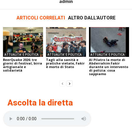
admin
ARTICOLI CORRELATI
ALTRO DALL'AUTORE
ATTUALITA' E POLITICA
ATTUALITA' E POLITICA
ATTUALITA' E POLITICA
BeerQuake 2026: tre
Tagli alla sanità e
Al Pilatro la morte di
giorni di festival, birra
pratiche vietate, Fakir
Abderrahim Fakir
artigianale e
è morto di Stato
durante un intervento
solidarietà
di polizia: cosa
sappiamo
Ascolta la diretta