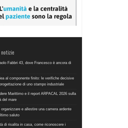
 notizie
aolo Fabbri 43, dove Francesco è ancora di
dea al componente finito: le verifiche decisive
progettazione di uno stampo industriale
dere Marittimo e il report ARPACAL 2026 sulla
à del mare
organizzare e allestire una camera ardente
ultimo saluto
à di risalita in casa, come riconoscere i