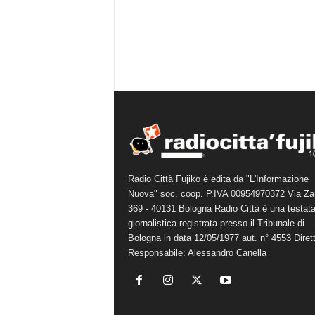
Radio Città Fujiko è edita da "L'Informazione
Nuova" soc. coop. P.IVA 00954970372 Via Za
369 - 40131 Bologna Radio Città è una testat
giornalistica registrata presso il Tribunale di
Bologna in data 12/05/1977 aut. n° 4553 Diret
Responsabile: Alessandro Canella