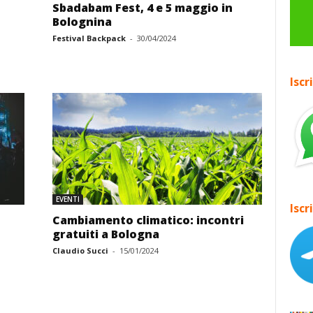
Sbadabam Fest, 4 e 5 maggio in
Bolognina
Festival Backpack
-
30/04/2024
Iscr
EVENTI
Iscr
Cambiamento climatico: incontri
gratuiti a Bologna
Claudio Succi
-
15/01/2024