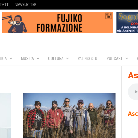
TATTI
NEWSLETTER
TICA
MUSICA
CULTURA
PALINSESTO
PODCAST
As
Asc