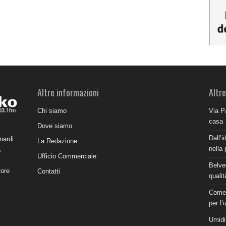
Altre informazioni
Altre
Chi siamo
Via P
casa
Dove siamo
Dall’i
nardi
La Redazione
nella 
a
Ufficio Commerciale
Belve
tore
Contatti
qualit
Come 
per l’
Umidit