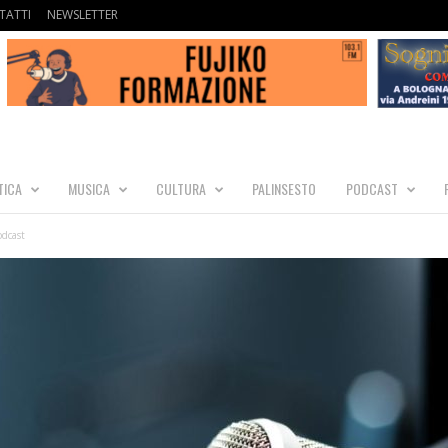
TATTI
NEWSLETTER
TICA
MUSICA
CULTURA
PALINSESTO
PODCAST
odcast