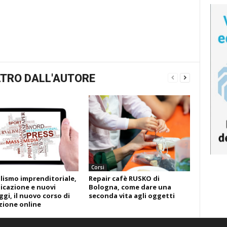
TRO DALL'AUTORE
Corsi
lismo imprenditoriale,
Repair cafè RUSKO di
cazione e nuovi
Bologna, come dare una
ggi, il nuovo corso di
seconda vita agli oggetti
ione online