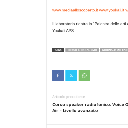
www.mediaalloscoperto.it
www.youkali.it
w
Il laboratorio rientra in “Palestra delle ar
Youkali APS
TAGS
CORSO GIORNALISMO
GIORNALISMO RAD
Articolo precedente
Corso speaker radiofonico: Voice 
Air – Livello avanzato