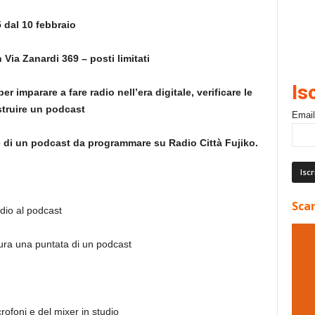
 dal 10 f
ebbraio
n Via Zanardi 369 –
posti limitati
Is
 per
imparare a
fare radio nell’era digitale, verificare le
truire un podcast
Email
ne di un podcast da programmare su Radio Città Fujiko.
Scar
dio al podcast
tura una puntata di un podcast
rofoni e del mixer in studio