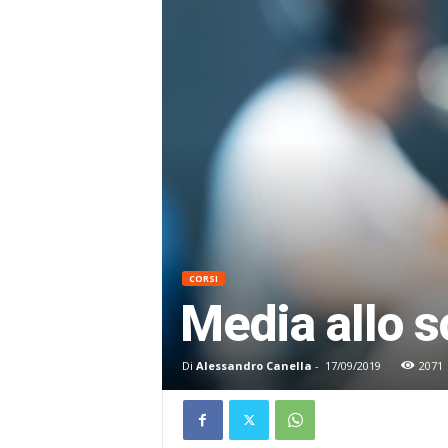
CORSI
Media allo s
Di
Alessandro Canella
-
17/09/2019
2071