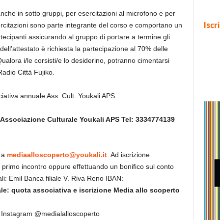
, anche in sotto gruppi, per esercitazioni al microfono e per
Iscr
ercitazioni sono parte integrante del corso e comportano un
ecipanti assicurando al gruppo di portare a termine gli
o dell’attestato è richiesta la partecipazione al 70% delle
ualora i/le corsisti/e lo desiderino, potranno cimentarsi
adio Città Fujiko.
iativa annuale Ass. Cult. Youkali APS
Associazione Culturale Youkali
APS
Tel: 3334774139
m a
mediaalloscoperto@youkali.it
. Ad iscrizione
 primo incontro oppure effettuando un bonifico sul conto
li: Emil Banca filiale V. Riva Reno IBAN:
le: quota associativa
e
i
scrizione Media allo scoperto
 Instagram @medialalloscoperto