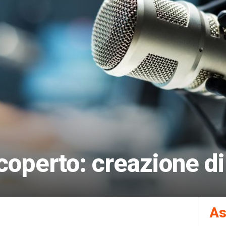
coperto: creazione d
As