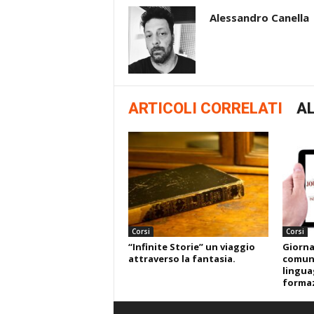
Alessandro Canella
ARTICOLI CORRELATI
AL
Corsi
Corsi
“Infinite Storie” un viaggio
Giorna
attraverso la fantasia.
comuni
lingua
formaz