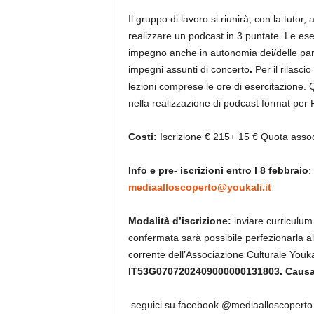
Il gruppo di lavoro si riunirà, con la tutor
realizzare un podcast in 3 puntate. Le es
impegno anche in autonomia dei/delle part
impegni assunti di concerto
.
Per il rilasci
lezioni comprese le ore di esercitazione. Q
nella realizzazione di podcast format per R
Costi:
Iscrizione € 215+ 15 € Quota assoc
Info e pre- iscrizioni entro l 8 febbraio
:
mediaalloscoperto@youkali.it
Modalità d’iscrizione:
inviare curriculu
confermata sarà possibile perfezionarla al
corrente dell’Associazione Culturale Youka
IT53G0707202409000000131803
. Causa
seguici su facebook @mediaalloscoperto