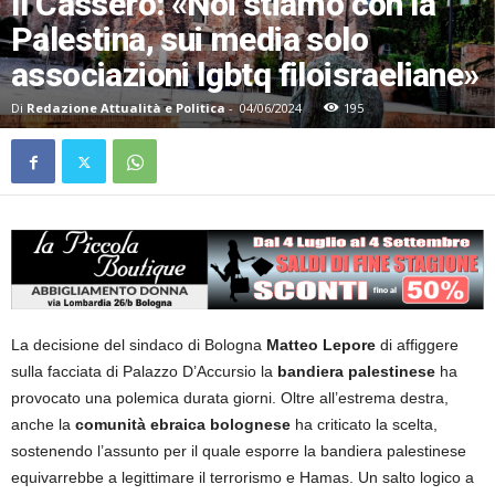
Il Cassero: «Noi stiamo con la
Palestina, sui media solo
associazioni lgbtq filoisraeliane»
Di
Redazione Attualità e Politica
-
04/06/2024
195
La decisione del sindaco di Bologna
Matteo Lepore
di affiggere
sulla facciata di Palazzo D’Accursio la
bandiera palestinese
ha
provocato una polemica durata giorni. Oltre all’estrema destra,
anche la
comunità ebraica bolognese
ha criticato la scelta,
sostenendo l’assunto per il quale esporre la bandiera palestinese
equivarrebbe a legittimare il terrorismo e Hamas. Un salto logico a