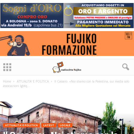
Home
ATTUALITA' E POLITICA
Il Cassero: «Noi stiamo con la Palestina, sui media solo
associazioni lgbtq...
ATTUALITA' E POLITICA
LATEST
LOCALE