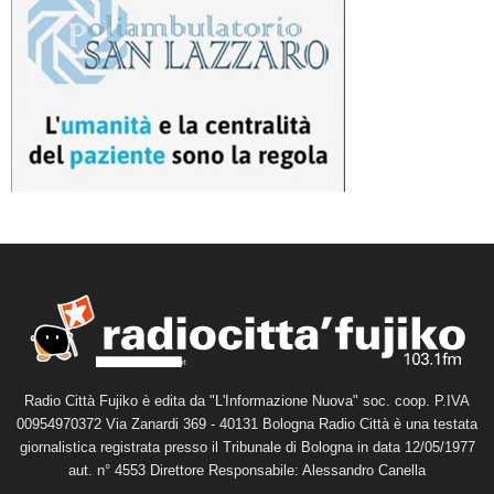
Radio Città Fujiko è edita da "L'Informazione Nuova" soc. coop. P.IVA
00954970372 Via Zanardi 369 - 40131 Bologna Radio Città è una testata
giornalistica registrata presso il Tribunale di Bologna in data 12/05/1977
aut. n° 4553 Direttore Responsabile: Alessandro Canella