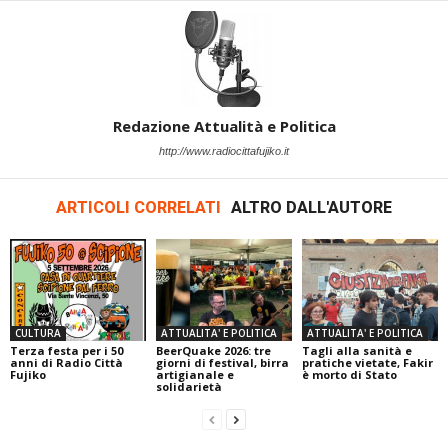
Redazione Attualità e Politica
http://www.radiocittafujiko.it
ARTICOLI CORRELATI
ALTRO DALL'AUTORE
CULTURA
ATTUALITA' E POLITICA
ATTUALITA' E POLITICA
Terza festa per i 50
BeerQuake 2026: tre
Tagli alla sanità e
anni di Radio Città
giorni di festival, birra
pratiche vietate, Fakir
Fujiko
artigianale e
è morto di Stato
solidarietà