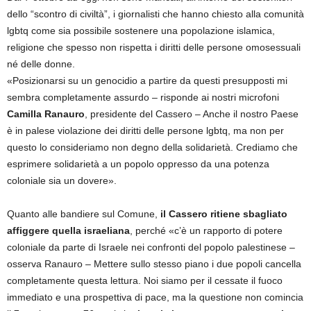
dello “scontro di civiltà”, i giornalisti che hanno chiesto alla comunità
lgbtq come sia possibile sostenere una popolazione islamica,
religione che spesso non rispetta i diritti delle persone omosessuali
né delle donne.
«Posizionarsi su un genocidio a partire da questi presupposti mi
sembra completamente assurdo – risponde ai nostri microfoni
Camilla Ranauro
, presidente del Cassero – Anche il nostro Paese
è in palese violazione dei diritti delle persone lgbtq, ma non per
questo lo consideriamo non degno della solidarietà. Crediamo che
esprimere solidarietà a un popolo oppresso da una potenza
coloniale sia un dovere».
Quanto alle bandiere sul Comune,
il Cassero ritiene sbagliato
affiggere quella israeliana
, perché «c’è un rapporto di potere
coloniale da parte di Israele nei confronti del popolo palestinese –
osserva Ranauro – Mettere sullo stesso piano i due popoli cancella
completamente questa lettura. Noi siamo per il cessate il fuoco
immediato e una prospettiva di pace, ma la questione non comincia