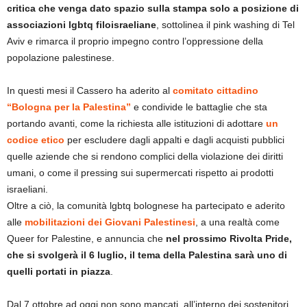
critica che venga dato spazio sulla stampa solo a posizione di
associazioni lgbtq filoisraeliane
, sottolinea il pink washing di Tel
Aviv e rimarca il proprio impegno contro l’oppressione della
popolazione palestinese.
In questi mesi il Cassero ha aderito al
comitato cittadino
“Bologna per la Palestina”
e condivide le battaglie che sta
portando avanti, come la richiesta alle istituzioni di adottare
un
codice etico
per escludere dagli appalti e dagli acquisti pubblici
quelle aziende che si rendono complici della violazione dei diritti
umani, o come il pressing sui supermercati rispetto ai prodotti
israeliani.
Oltre a ciò, la comunità lgbtq bolognese ha partecipato e aderito
alle
mobilitazioni dei Giovani Palestinesi
, a una realtà come
Queer for Palestine, e annuncia che
nel prossimo Rivolta Pride,
che si svolgerà il 6 luglio, il tema della Palestina sarà uno di
quelli portati in piazza
.
Dal 7 ottobre ad oggi non sono mancati, all’interno dei sostenitori